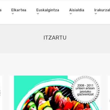
a
Elkartea
Euskalgintza
Aisialdia
Irakurza
ITZARTU