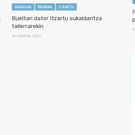
AISIALDIA
BERRIAK
ITZARTU
Bueltan dator Itzartu sukaldaritza
k
p
tailerrarekin
2
10 AZAROA, 2021