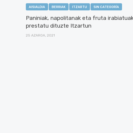
AISIALDIA
BERRIAK
ITZARTU
SIN CATEGORÍA
Paniniak, napolitanak eta fruta irabiatua
prestatu dituzte Itzartun
25 AZAROA, 2021