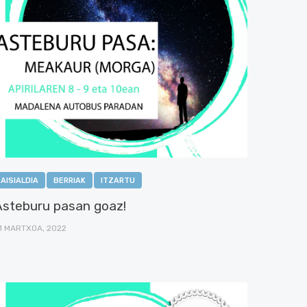
AISIALDIA
BERRIAK
ITZARTU
Asteburu pasan goaz!
1 MARTXOA, 2022