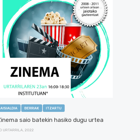
AISIALDIA
BERRIAK
ITZARTU
Zinema saio batekin hasiko dugu urtea
0 URTARRILA, 2022