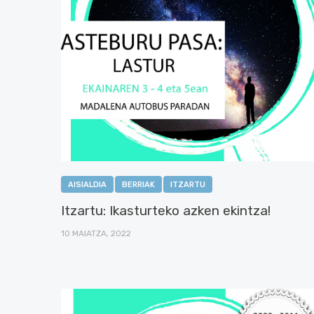
AISIALDIA
BERRIAK
ITZARTU
Itzartu: Ikasturteko azken ekintza!
10 MAIATZA, 2022