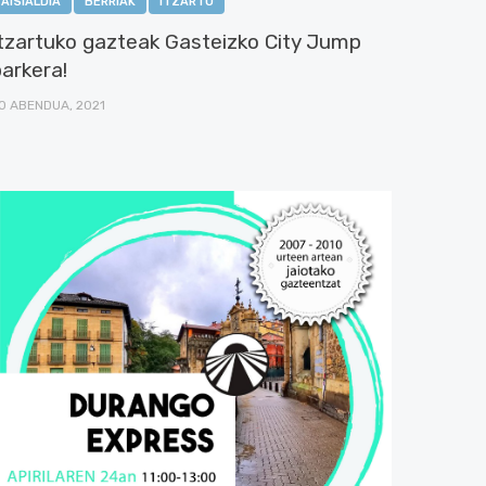
AISIALDIA
BERRIAK
ITZARTU
Itzartuko gazteak Gasteizko City Jump
arkera!
0 ABENDUA, 2021