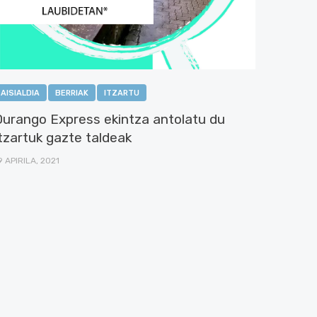
AISIALDIA
BERRIAK
ITZARTU
Durango Express ekintza antolatu du
tzartuk gazte taldeak
9 APIRILA, 2021