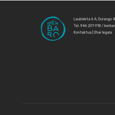
Laubideta 6 A, Durango 
Tel. 946 201 918 / berb
Kontaktua
|
Ohar legala