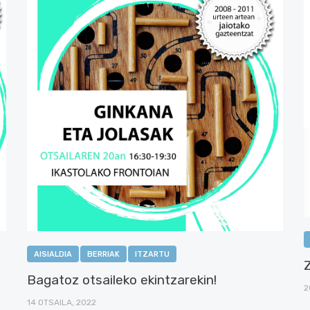
AISIALDIA
BERRIAK
ITZARTU
Bagatoz otsaileko ekintzarekin!
2
14 OTSAILA, 2022