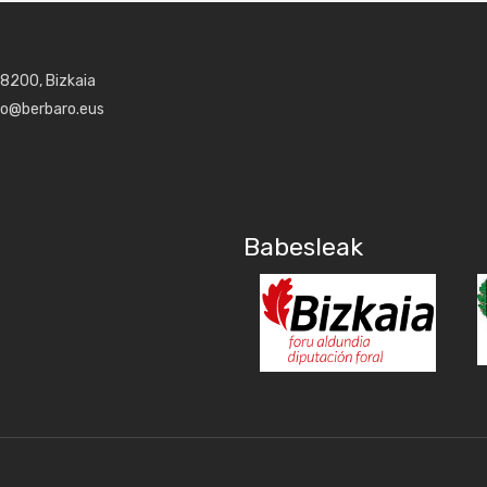
48200, Bizkaia
aro@berbaro.eus
Babesleak