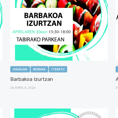
AISIALDIA
BERRIAK
ITZARTU
Barbakoa Izurtzan
26 APIRILA, 2022
2