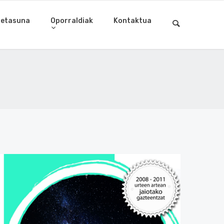
letasuna
Oporraldiak
Kontaktua