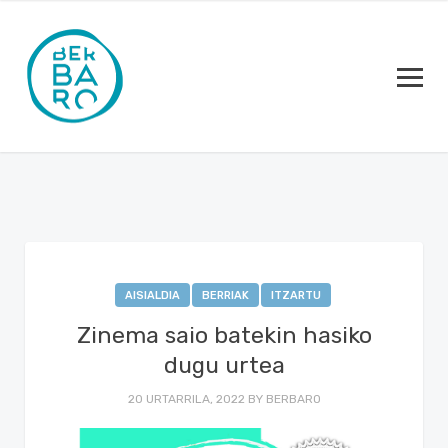
AISIALDIA
BERRIAK
ITZARTU
Zinema saio batekin hasiko
dugu urtea
20 URTARRILA, 2022
BY
BERBARO