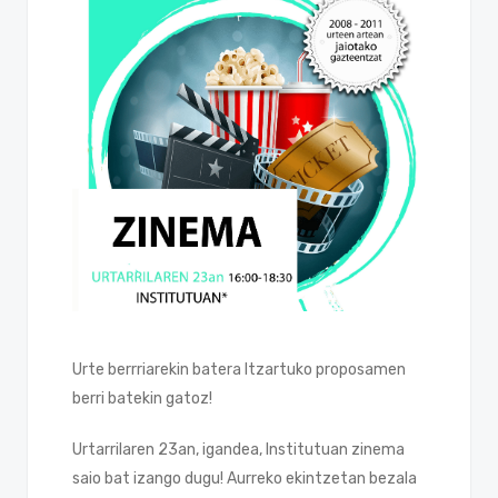
Urte berrriarekin batera Itzartuko proposamen
berri batekin gatoz!
Urtarrilaren 23an, igandea, Institutuan zinema
saio bat izango dugu! Aurreko ekintzetan bezala