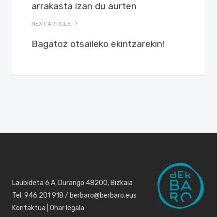
arrakasta izan du aurten
NEXT ARTICLE
Bagatoz otsaileko ekintzarekin!
Laubideta 6 A, Durango 48200, Bizkaia
Tel. 946 201 918 / berbaro@berbaro.eus
Kontaktua
|
Ohar legala