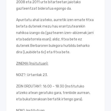
2008 eta 2011 urte bitarteetan jaiotako
gazteentzat bideratua egongo da.
Apuntatu ahal izateko, aurretik izen emate fitxa
beteta dutenek mezu hau erantzutearekin
nahikoa izango da (gaztearen izen-abizenak jarri
eta badatorrela esan); aldiz, fitxa bete ez
dutenek Berbaroren bulegora hurbildu beharko
dira (Laubideta 6c) eta fitxa bete.
ZINEMA (Insitutuan):
NOIZ?: Urtarrilak 23.
ZEIN ORDUTAN?: 16:00 – 18:30 (Institutuko
atzeko atean geratuko gara, trenbide aurrean,
eta bukatzerakoan bertatik irtengo gara).
NON?: Institutuan.