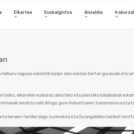
a
Elkartea
Euskalgintza
Aisialdia
Irakurza
tan
 helburu nagusia eskolatik kanpo zein eskolan bertan gurasoek eta u
idez, elkarrekin euskaraz abesteko eta jolasteko baliabideak eskaini 
arremanak sendotu nahi ditugu, gure hizkuntzaren transmisioa sustatz
eta beraien familiei dago zuzenduta eta Durangaldeko hainbat herrit