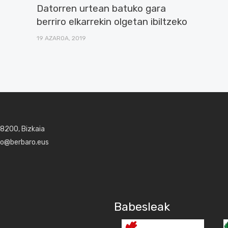
Datorren urtean batuko gara
berriro elkarrekin olgetan ibiltzeko
19 AZAROA, 2019
48200, Bizkaia
aro@berbaro.eus
Babesleak