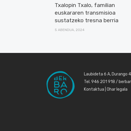
Txalopin Txalo, familian
euskararen transmisioa
sustatzeko tresna berria
5 ABENDUA, 2024
Laubideta 6 A, Durango 
Tel. 946 201 918 / berb
Kontaktua
|
Ohar legala