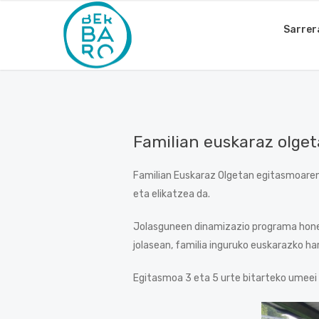
Sarrer
Familian euskaraz olge
Familian Euskaraz Olgetan egitasmoaren
eta elikatzea da.
Jolasguneen dinamizazio programa honen b
jolasean, familia inguruko euskarazko h
Egitasmoa 3 eta 5 urte bitarteko umeei 