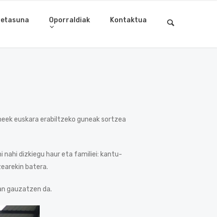
letasuna
Oporraldiak
Kontaktua
meek euskara erabiltzeko guneak sortzea
nahi dizkiegu haur eta familiei: kantu-
earekin batera.
an gauzatzen da.