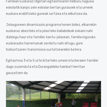
Familian Euskaraz Olgetan egitasmoaren helburu nagusia
eskolatik kanpo zein eskolan bertan gurasoek eta umeek
euskara erabiltzeko guneak sortzea eta elikatzea da.
Jolasguneen dinamizazio programa honen bidez, elkarrekin
euskaraz abesteko eta jolasteko baliabideak eskaini nahi
dizkiegu haur eta familiei: kantu-jolasean, familia inguruko
euskarazko harremanak sendotu nahi ditugu, gure
hizkuntzaren transmisioa sustatzearekin batera.
Egitasmoa 3 eta 5 urte bitarteko umeei eta beraien familiei
dago zuzenduta eta Durangaldeko hainbat herritan
gauzatzen da.