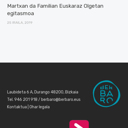
Martxan da Familian Euskaraz Olgetan
egitasmoa
25 IRAILA, 2019
Laubideta 6 A, Durango 48200, Bizkaia
Tel. 946 201 918 / berbaro@berbaro.eus
Kontaktua
|
Ohar legala