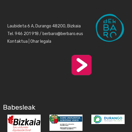
Laubideta 6 A, Durango 48200, Bizkaia
Tel. 946 201 918 / berbaro@berbaro.eus
Kontaktua
|
Ohar legala
Babesleak