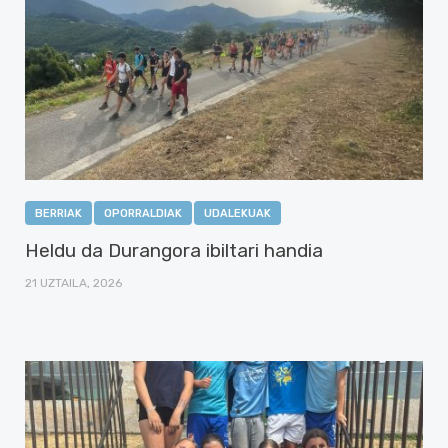
BERRIAK
OPORRALDIAK
UDALEKUAK
Heldu da Durangora ibiltari handia
21 UZTAILA, 2026