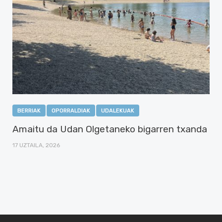
BERRIAK
OPORRALDIAK
UDALEKUAK
Amaitu da Udan Olgetaneko bigarren txanda
17 UZTAILA, 2026