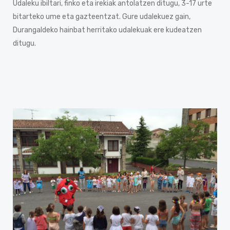
Udaleku ibiltari, finko eta irekiak antolatzen ditugu, 3-17 urte
bitarteko ume eta gazteentzat. Gure udalekuez gain,
Durangaldeko hainbat herritako udalekuak ere kudeatzen
ditugu.