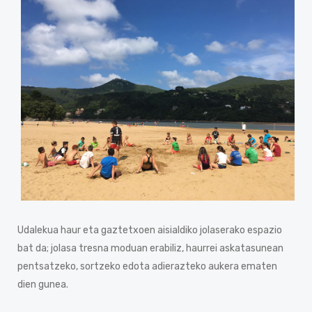
Udalekua haur eta gaztetxoen aisialdiko jolaserako espazio
bat da; jolasa tresna moduan erabiliz, haurrei askatasunean
pentsatzeko, sortzeko edota adierazteko aukera ematen
dien gunea.