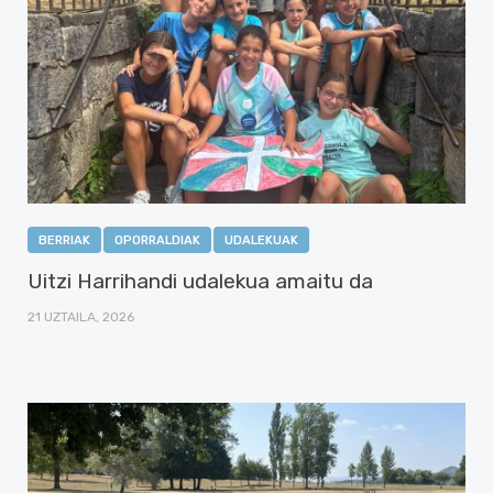
BERRIAK
OPORRALDIAK
UDALEKUAK
Uitzi Harrihandi udalekua amaitu da
21 UZTAILA, 2026