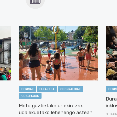
BERRIAK
ELKARTEA
OPORRALDIAK
BERR
UDALEKUAK
Dura
Mota guztietako ur ekintzak
inklu
udalekuetako lehenengo astean
8 EKAI