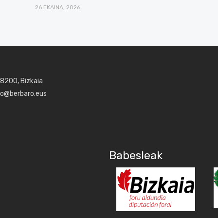
26 EKAINA, 2026
48200, Bizkaia
aro@berbaro.eus
Babesleak