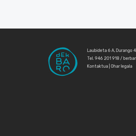
Laubideta 6 A, Durango 
Tel. 946 201 918 / berb
Kontaktua
|
Ohar legala