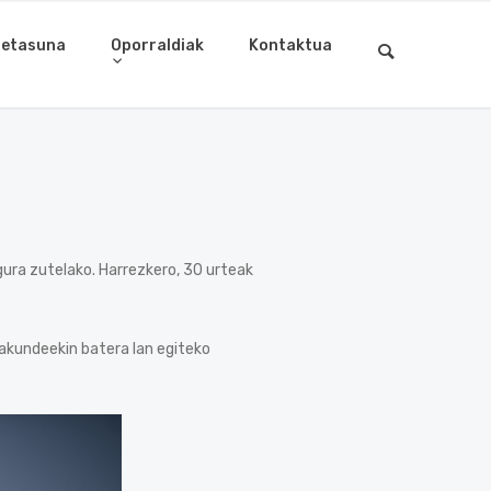
letasuna
Oporraldiak
Kontaktua
ura zutelako. Harrezkero, 30 urteak
rakundeekin batera lan egiteko