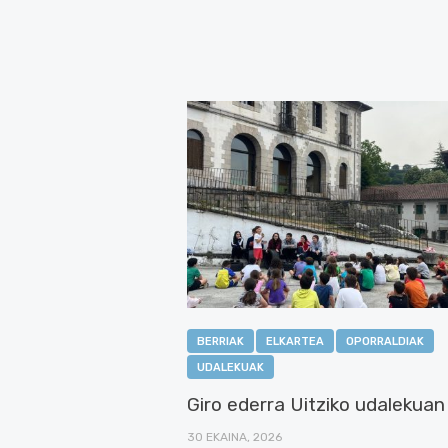
BERRIAK
ELKARTEA
OPORRALDIAK
UDALEKUAK
Giro ederra Uitziko udalekuan
30 EKAINA, 2026