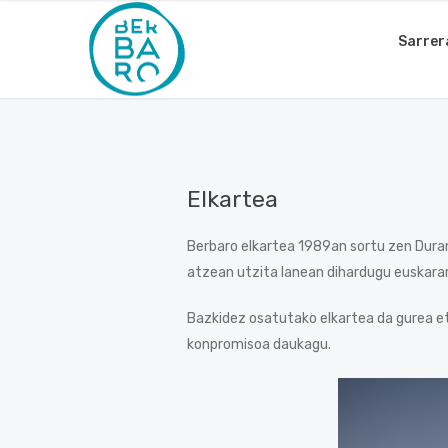
Sarrer
Elkartea
Berbaro elkartea 1989an sortu zen Duran
atzean utzita lanean dihardugu euskarar
Bazkidez osatutako elkartea da gurea eta
konpromisoa daukagu.