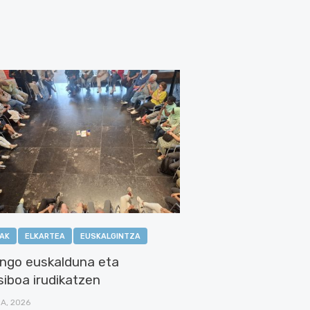
IAK
ELKARTEA
EUSKALGINTZA
ngo euskalduna eta
siboa irudikatzen
NA, 2026