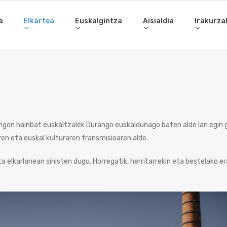
a
Elkartea
Euskalgintza
Aisialdia
Irakurza
gon hainbat euskaltzalek Durango euskaldunago baten alde lan egin g
en eta euskal kulturaren transmisioaren alde.
 elkarlanean sinisten dugu. Horregatik, herritarrekin eta bestelako e