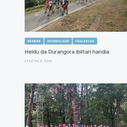
BERRIAK
OPORRALDIAK
UDALEKUAK
Heldu da Durangora ibiltari handia
21 UZTAILA, 2026