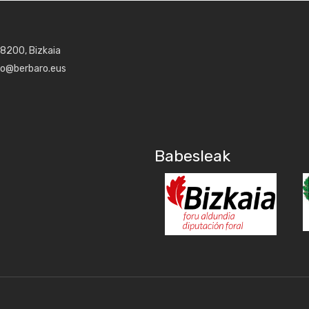
48200, Bizkaia
aro@berbaro.eus
Babesleak