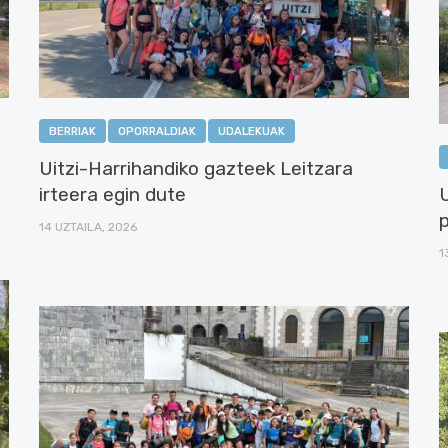
BERRIAK
OPORRALDIAK
UDALEKUAK
Uitzi-Harrihandiko gazteek Leitzara
irteera egin dute
14 UZTAILA, 2026
1