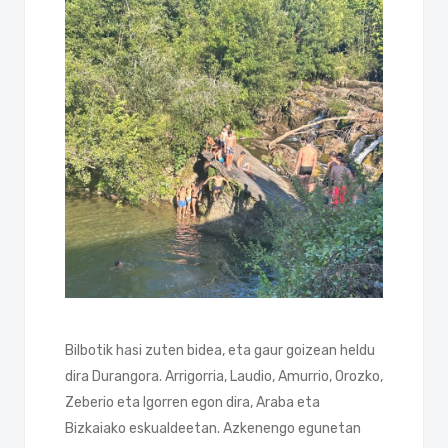
Bilbotik hasi zuten bidea, eta gaur goizean heldu
dira Durangora. Arrigorria, Laudio, Amurrio, Orozko,
Zeberio eta Igorren egon dira, Araba eta
Bizkaiako eskualdeetan. Azkenengo egunetan