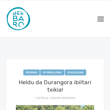
BERRIAK
OPORRALDIAK
UDALEKUAK
Heldu da Durangora ibiltari
txikia!
7 UZTAILA, 2026
BY
BERBARO