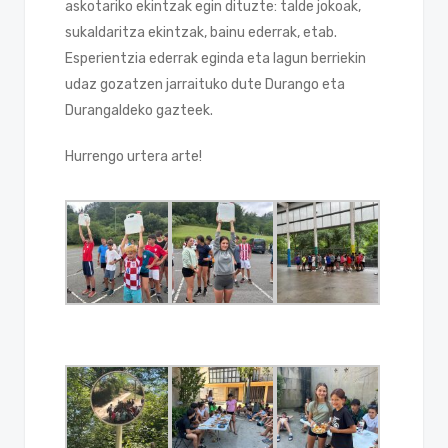
askotariko ekintzak egin dituzte: talde jokoak,
sukaldaritza ekintzak, bainu ederrak, etab.
Esperientzia ederrak eginda eta lagun berriekin
udaz gozatzen jarraituko dute Durango eta
Durangaldeko gazteek.
Hurrengo urtera arte!