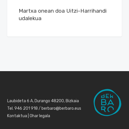
Martxa onean doa Uitzi-Harrihandi
udalekua
Laubideta 6 A, Durango 48200, Bizkaia
Tel. 946 201 918 / berbaro@berbaro.eus
Kontaktua
|
Ohar legala