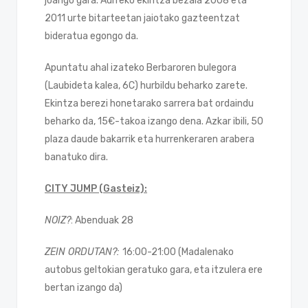
joango gara. Aurreko ekintza bezala 2008 eta
2011 urte bitarteetan jaiotako gazteentzat
bideratua egongo da.
Apuntatu ahal izateko Berbaroren bulegora
(Laubideta kalea, 6C) hurbildu beharko zarete.
Ekintza berezi honetarako sarrera bat ordaindu
beharko da, 15€-takoa izango dena. Azkar ibili, 50
plaza daude bakarrik eta hurrenkeraren arabera
banatuko dira.
CITY JUMP (Gasteiz):
NOIZ?
: Abenduak 28
ZEIN ORDUTAN?:
16:00-21:00 (Madalenako
autobus geltokian geratuko gara, eta itzulera ere
bertan izango da)