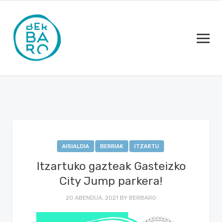
AISIALDIA
BERRIAK
ITZARTU
Itzartuko gazteak Gasteizko
City Jump parkera!
20 ABENDUA, 2021
BY
BERBARO