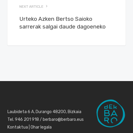
NEXT ARTICLE
Urteko Azken Bertso Saioko
sarrerak salgai daude dagoeneko
Laubideta 6 A, Durango 48200, Bizkaia
Tel. 946 201 918 / berbaro@berbaro.eus
Kontaktua
|
Ohar legala