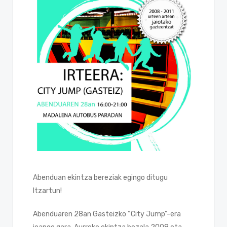
Abenduan ekintza bereziak egingo ditugu
Itzartun!
Abenduaren 28an Gasteizko “City Jump”-era