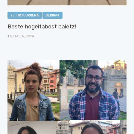
25. URTEURRENA
BERRIAK
Beste hogeitabost baietz!
1 UZTAILA, 2014