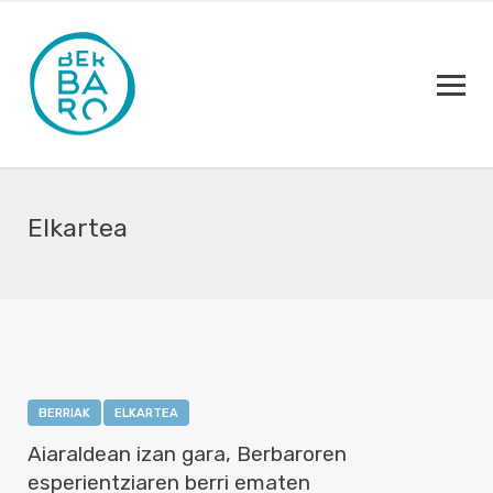
Elkartea
BERRIAK
ELKARTEA
Aiaraldean izan gara, Berbaroren
esperientziaren berri ematen