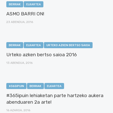
BERRIAK
ELKARTEA
ASMO BARRI ON!
23 ABENDUA, 2016
BERRIAK
ELKARTEA
URTEKO AZKEN BERTSO SAIOA
Urteko azken bertso saioa 2016
13 ABENDUA, 2016
#365IPUIN
BERRIAK
ELKARTEA
#365ipuin lehiaketan parte hartzeko aukera
abenduaren 2a arte!
16 AZAROA, 2016