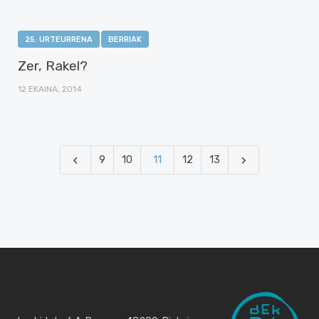
25. URTEURRENA
BERRIAK
Zer, Rakel?
12 EKAINA, 2014
9
10
11
12
13