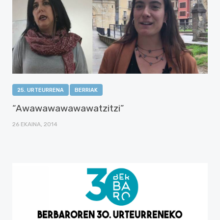
25. URTEURRENA
BERRIAK
“Awawawawawawatzitzi”
26 EKAINA, 2014