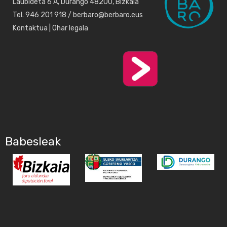
Laubideta 6 A, Durango 48200, Bizkaia
Tel. 946 201 918 / berbaro@berbaro.eus
Kontaktua
|
Ohar legala
Babesleak