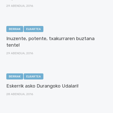
29 ABENDUA, 2016
BERRIAK
ELKARTEA
Inuzente, potente, txakurraren buztana
tente!
29 ABENDUA, 2016
BERRIAK
ELKARTEA
Eskerrik asko Durangoko Udalari!
28 ABENDUA, 2016