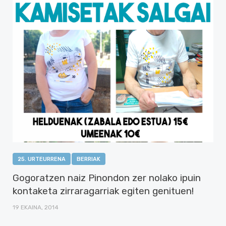
25. URTEURRENA
BERRIAK
Gogoratzen naiz Pinondon zer nolako ipuin
kontaketa zirraragarriak egiten genituen!
19 EKAINA, 2014