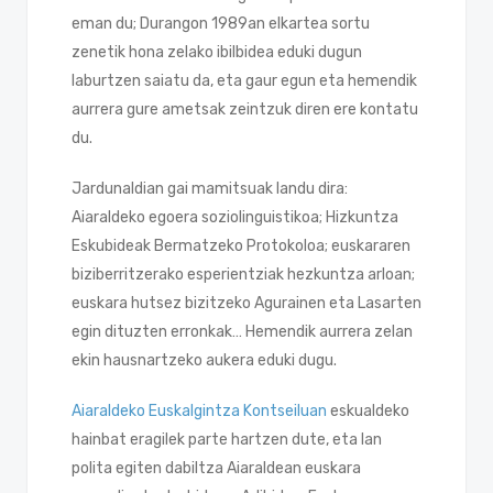
eman du; Durangon 1989an elkartea sortu
zenetik hona zelako ibilbidea eduki dugun
laburtzen saiatu da, eta gaur egun eta hemendik
aurrera gure ametsak zeintzuk diren ere kontatu
du.
Jardunaldian gai mamitsuak landu dira:
Aiaraldeko egoera soziolinguistikoa; Hizkuntza
Eskubideak Bermatzeko Protokoloa; euskararen
biziberritzerako esperientziak hezkuntza arloan;
euskara hutsez bizitzeko Agurainen eta Lasarten
egin dituzten erronkak… Hemendik aurrera zelan
ekin hausnartzeko aukera eduki dugu.
Aiaraldeko Euskalgintza Kontseiluan
eskualdeko
hainbat eragilek parte hartzen dute, eta lan
polita egiten dabiltza Aiaraldean euskara