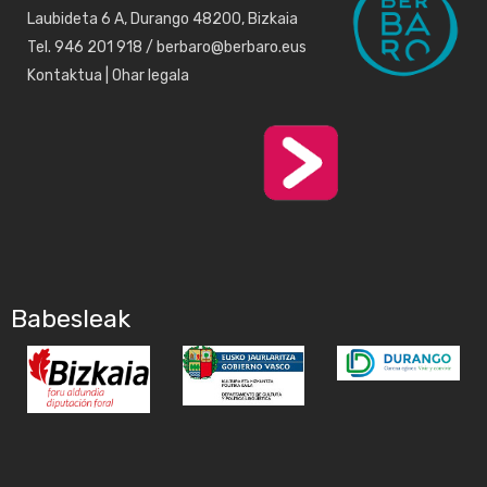
Laubideta 6 A, Durango 48200, Bizkaia
Tel. 946 201 918 / berbaro@berbaro.eus
Kontaktua
|
Ohar legala
Babesleak