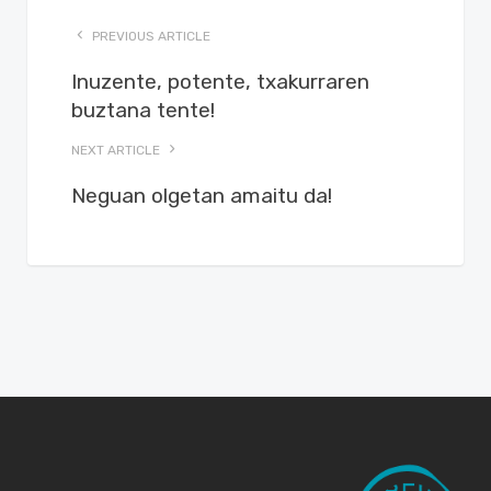
PREVIOUS ARTICLE
Inuzente, potente, txakurraren
buztana tente!
NEXT ARTICLE
Neguan olgetan amaitu da!