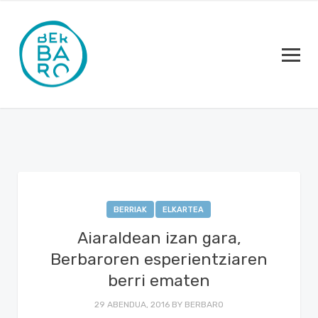
BERRIAK
ELKARTEA
Aiaraldean izan gara,
Berbaroren esperientziaren
berri ematen
29 ABENDUA, 2016
BY
BERBARO