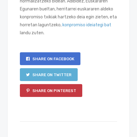
normalizatzeko bidean. Adibidez, Euskararen
Egunaren bueltan, herritarrei euskararen aldeko
konpromiso txikiak hartzeko deia egin zieten, eta
horretan laguntzeko,
konpromiso ideiategi bat
landu zuten.
SHARE ON FACEBOOK
SHARE ON TWITTER
SHARE ON PINTEREST