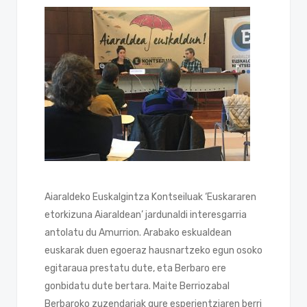
Aiaraldeko Euskalgintza Kontseiluak ‘Euskararen
etorkizuna Aiaraldean’ jardunaldi interesgarria
antolatu du Amurrion. Arabako eskualdean
euskarak duen egoeraz hausnartzeko egun osoko
egitaraua prestatu dute, eta Berbaro ere
gonbidatu dute bertara. Maite Berriozabal
Berbaroko zuzendariak gure esperientziaren berri