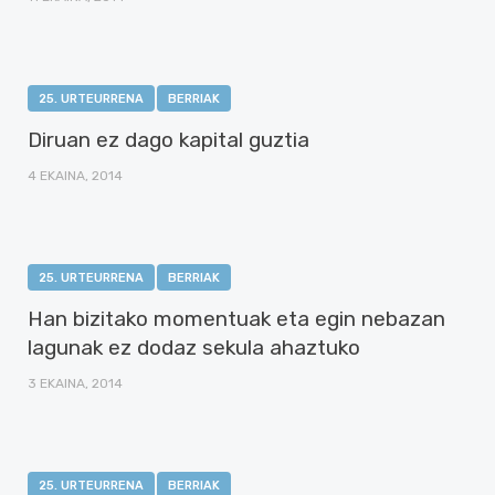
25. URTEURRENA
BERRIAK
Diruan ez dago kapital guztia
4 EKAINA, 2014
25. URTEURRENA
BERRIAK
Han bizitako momentuak eta egin nebazan
lagunak ez dodaz sekula ahaztuko
3 EKAINA, 2014
25. URTEURRENA
BERRIAK