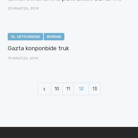
20 MAIATZA, 2014
25. URTEURRENA
BERRIAK
Gazta konponbide truk
19 MAIATZA, 2014
10
11
12
13