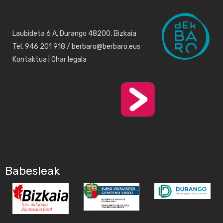
Laubideta 6 A, Durango 48200, Bizkaia
Tel. 946 201 918 / berbaro@berbaro.eus
Kontaktua
|
Ohar legala
Babesleak