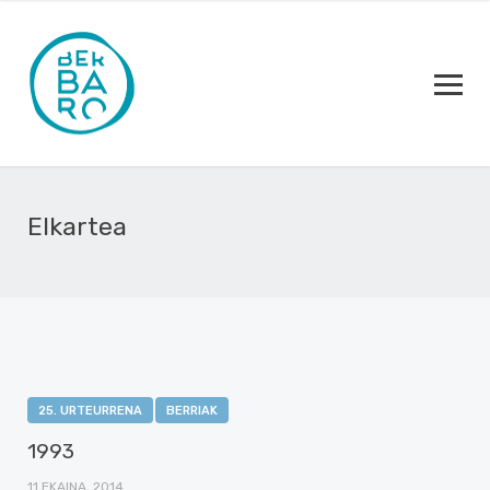
Elkartea
25. URTEURRENA
BERRIAK
1993
11 EKAINA, 2014