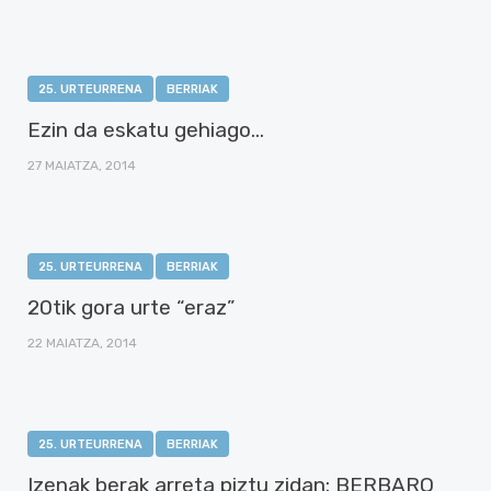
25. URTEURRENA
BERRIAK
Ezin da eskatu gehiago…
27 MAIATZA, 2014
25. URTEURRENA
BERRIAK
20tik gora urte “eraz”
22 MAIATZA, 2014
25. URTEURRENA
BERRIAK
Izenak berak arreta piztu zidan: BERBARO