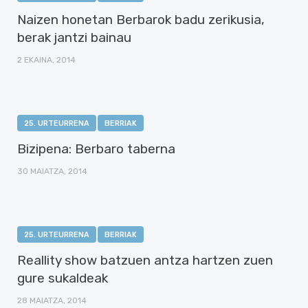
Naizen honetan Berbarok badu zerikusia,
berak jantzi bainau
2 EKAINA, 2014
25. URTEURRENA
BERRIAK
Bizipena: Berbaro taberna
30 MAIATZA, 2014
25. URTEURRENA
BERRIAK
Reallity show batzuen antza hartzen zuen
gure sukaldeak
28 MAIATZA, 2014