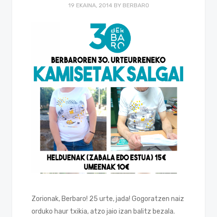
19 EKAINA, 2014
BY
BERBARO
Zorionak, Berbaro! 25 urte, jada! Gogoratzen naiz
orduko haur txikia, atzo jaio izan balitz bezala.