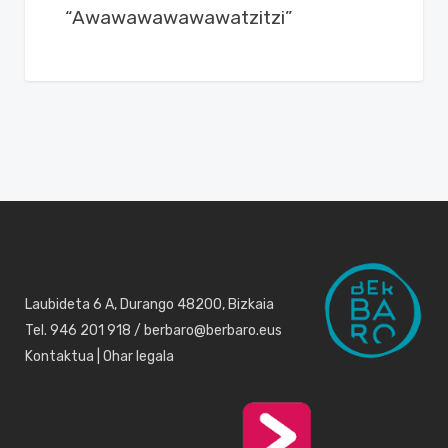
“Awawawawawawatzitzi”
Laubideta 6 A, Durango 48200, Bizkaia
Tel. 946 201 918 / berbaro@berbaro.eus
Kontaktua
|
Ohar legala