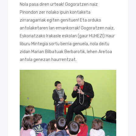
Nola pasa diren urteak! Gogoratzen naiz
Pinondon zer nolako ipuin kontaketa
zirraragarriak egiten genituen! Eta orduko
antolaketaren lan emankorrak! Gogoratzen naiz,
Eskoriatzako Irakasle eskolan (gaur HUHEZI) Haur
liburu Mintegia sortu berria genuela, nola deitu
zidan Marian Bilbatuak Berbarotik, lehen Aretoa
antola genezan haurrentzat.