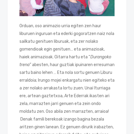
Orduan, oso animazio urria egiten zen haur
liburuen inguruan eta ederki gogoratzen naiz nola
sailkatu genituen liburuak, eta zer nolako
gomendioak egin genituen… eta animazioak,
haiek animazioak. Gitarra hartu eta “
Durangoko
trena
” abesten, haur guztiak ipuinaren erresuman
sartu baino lehen … Eta nola sortu genuen Liburu
erraldoia; Irungo mojei enkargatu nien egiteko eta
a zer nolako arrakasta lortu zuen. Unai Iturriaga
ere, artean gaztetxoa, Arte Ederrak ikasten ari
zela, marrazten jarri genuen eta zein ondo
moldatu zen. Oso abila zen marrazten, arraioa!
Denak famili berekoak izango bagina bezala
aritzen ginen lanean. Ez genuen dirurik irabazten,