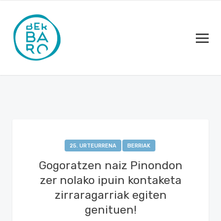
25. URTEURRENA
BERRIAK
Gogoratzen naiz Pinondon
zer nolako ipuin kontaketa
zirraragarriak egiten
genituen!