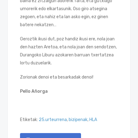
baina ez zitzaigun adorerik falta, eta gutxiago
umorerik edo elkartasunik. Oso giro atsegina
zegoen, eta nahiz eta lan asko egin, ez ginen
batere nekatzen…
Geroztik ikusi dut, poz handiz ikusi ere, nola joan
den hazten Aretoa, eta nola joan den sendotzen,
Durangoko Liburu azokaren barruan txertatzea
lortu duzuelarik.
Zorionak denoi eta besarkadak denoi!
Pello Añorga
Etiketak:
25.urteurrena
,
bizipenak
,
HLA