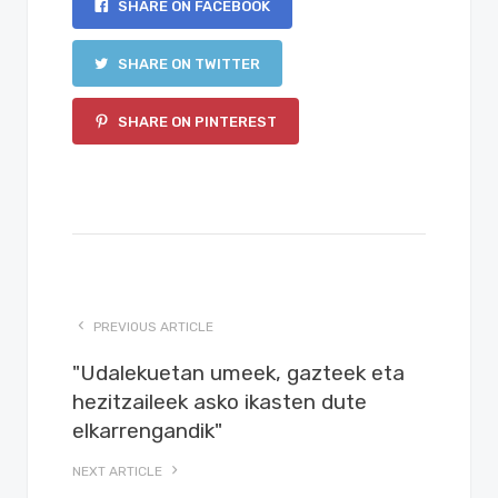
SHARE ON FACEBOOK
SHARE ON TWITTER
SHARE ON PINTEREST
PREVIOUS ARTICLE
"Udalekuetan umeek, gazteek eta
hezitzaileek asko ikasten dute
elkarrengandik"
NEXT ARTICLE