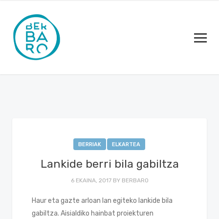
BERRIAK
ELKARTEA
Lankide berri bila gabiltza
6 EKAINA, 2017
BY
BERBARO
Haur eta gazte arloan lan egiteko lankide bila
gabiltza. Aisialdiko hainbat proiekturen