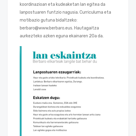
koordinazioan eta kudeaketan lan egitea da
lanpostuaren funtzio nagusia. Curriculuma eta
motibazio gutuna bidaltzeko:
berbaro@www.berbaro.eus. Hautagaitza
aurkezteko azken eguna ekainaren 20a da.