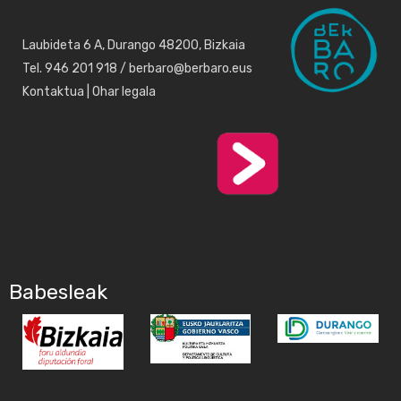
Laubideta 6 A, Durango 48200, Bizkaia
Tel. 946 201 918 / berbaro@berbaro.eus
Kontaktua
|
Ohar legala
Babesleak