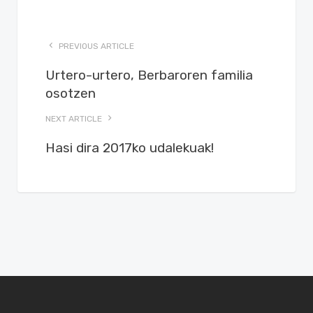
PREVIOUS ARTICLE
Urtero-urtero, Berbaroren familia
osotzen
NEXT ARTICLE
Hasi dira 2017ko udalekuak!