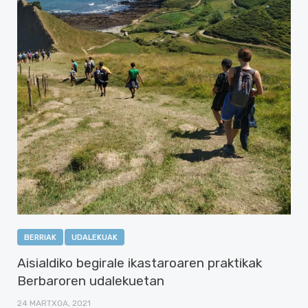
BERRIAK
UDALEKUAK
Aisialdiko begirale ikastaroaren praktikak
Berbaroren udalekuetan
24 MARTXOA, 2021