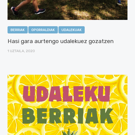
BERRIAK
OPORRALDIAK
UDALEKUAK
Hasi gara aurtengo udalekuez gozatzen
1 UZTAILA, 2020