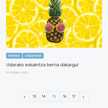
BERRIAK
UDALEKUAK
Udarako eskaintza berria dakargu!
10 EKAINA, 2020
13
14
15
16
17