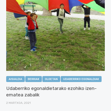
AISIALDIA
BERRIAK
OLGETAN
UDABERRIKO EGONALDIAK
Udaberriko egonaldietarako ezohiko izen-
ematea zabalik
2 MARTXOA, 2021