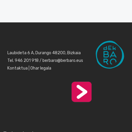
Laubideta 6 A, Durango 48200, Bizkaia
Tel. 946 201 918 / berbaro@berbaro.eus
Kontaktua
|
Ohar legala