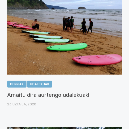
BERRIAK
UDALEKUAK
Amaitu dira aurtengo udalekuak!
23 UZTAILA, 2020