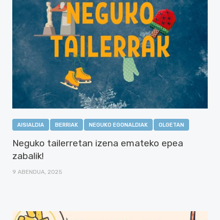
AISIALDIA
BERRIAK
NEGUKO EGONALDIAK
OLGETAN
Neguko tailerretan izena emateko epea
zabalik!
9 ABENDUA, 2025