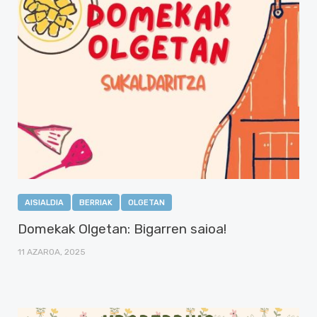
AISIALDIA
BERRIAK
OLGETAN
Domekak Olgetan: Bigarren saioa!
11 AZAROA, 2025