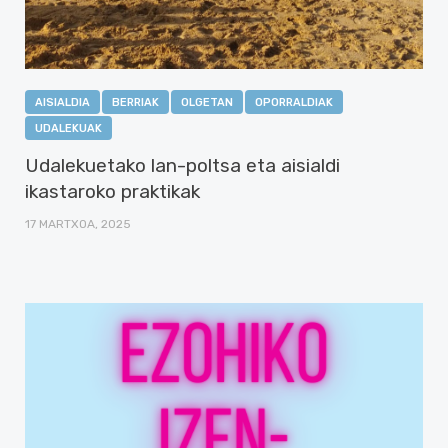
AISIALDIA
BERRIAK
OLGETAN
OPORRALDIAK
UDALEKUAK
Udalekuetako lan-poltsa eta aisialdi
ikastaroko praktikak
17 MARTXOA, 2025