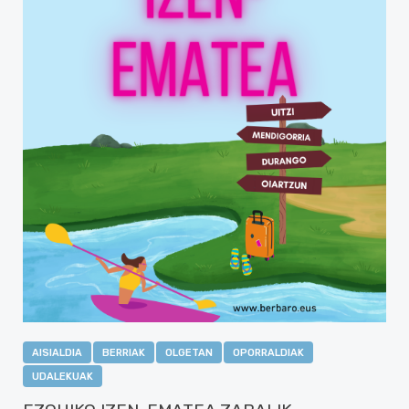
AISIALDIA
BERRIAK
OLGETAN
OPORRALDIAK
UDALEKUAK