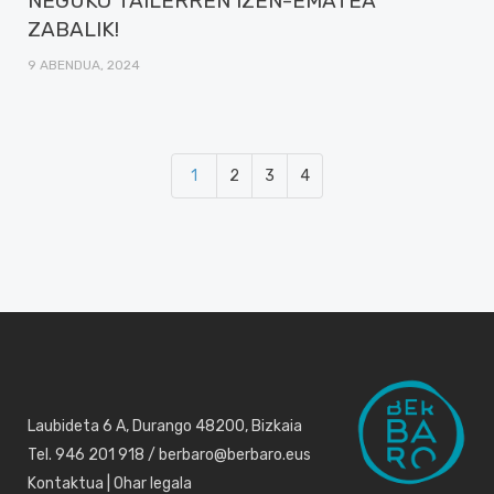
NEGUKO TAILERREN IZEN-EMATEA
ZABALIK!
9 ABENDUA, 2024
1
2
3
4
Laubideta 6 A, Durango 48200, Bizkaia
Tel. 946 201 918 / berbaro@berbaro.eus
Kontaktua
|
Ohar legala