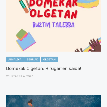
AISIALDIA
BERRIAK
OLGETAN
Domekak Olgetan: Hirugarren saioa!
12 URTARRILA, 2026