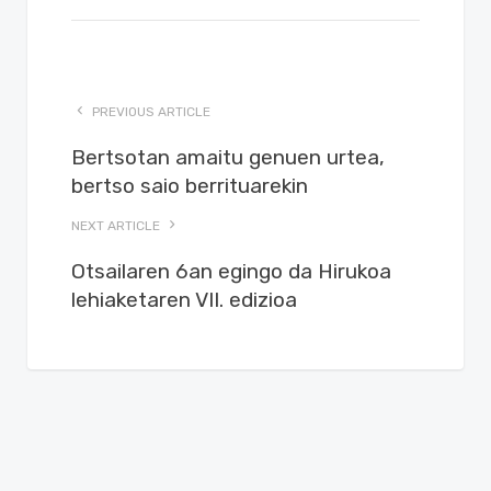
PREVIOUS ARTICLE
Bertsotan amaitu genuen urtea,
bertso saio berrituarekin
NEXT ARTICLE
Otsailaren 6an egingo da Hirukoa
lehiaketaren VII. edizioa