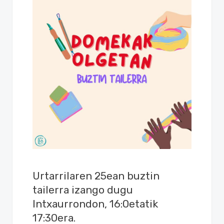
Urtarrilaren 25ean buztin
tailerra izango dugu
Intxaurrondon, 16:0etatik
17:30era.