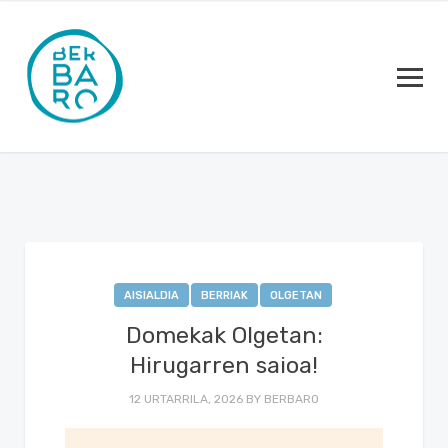
AISIALDIA
BERRIAK
OLGETAN
Domekak Olgetan:
Hirugarren saioa!
12 URTARRILA, 2026
BY
BERBARO