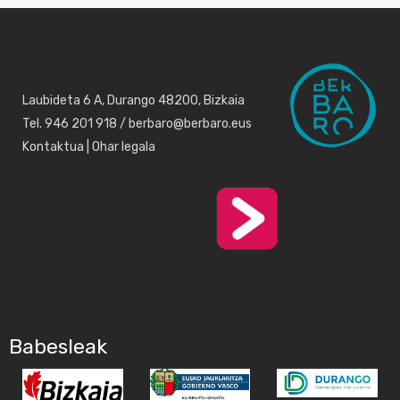
Laubideta 6 A, Durango 48200, Bizkaia
Tel. 946 201 918 / berbaro@berbaro.eus
Kontaktua
|
Ohar legala
Babesleak