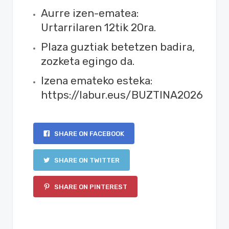
Aurre izen-ematea:
Urtarrilaren 12tik 20ra.
Plaza guztiak betetzen badira,
zozketa egingo da.
Izena emateko esteka:
https://labur.eus/BUZTINA2026
SHARE ON FACEBOOK
SHARE ON TWITTER
SHARE ON PINTEREST