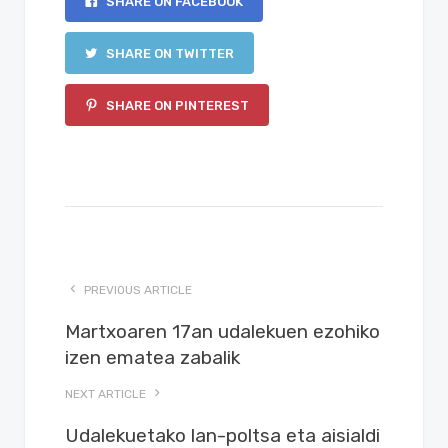
SHARE ON FACEBOOK
SHARE ON TWITTER
SHARE ON PINTEREST
PREVIOUS ARTICLE
Martxoaren 17an udalekuen ezohiko
izen ematea zabalik
NEXT ARTICLE
Udalekuetako lan-poltsa eta aisialdi