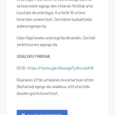
astean behin egingo den irteeran 16:00ak arte
luzatuko da ordutegia. 4 urtetik 10 urtera
bitarteko umeentzat. Jantokian bazkaltzeko
aukera egongo da.
Udan Olgetaneko ordutegi berdinarekin. Jantoki
zerbitzua ere egongo da.
UDALEKU FINKOAK
UITZI:
https://forms.gle/R6wxgbTjv8vcskdY8
Ekainaren 27tik uztailaren 6ra bitartean Uitzin
(Nafarroa) egingo da udalekua. LH3 eta LH4n
dauden gaztetxoentzat.