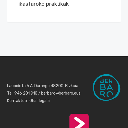
ikastaroko praktikak
Laubideta 6 A, Durango 48200, Bizkaia
Tel. 946 201 918 / berbaro@berbaro.eus
Kontaktua
|
Ohar legala