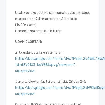
Udalekuetako ezohiko izen-ematea zabalik dago,
martxoaren 17tik martxoaren 21era arte
(16:00ak arte).
Hemen izena emateko loturak:
UDAN OLGETAN:
2. txanda (uztailaren 7tik 18ra):
https://docs.google.com/forms/d/e/1FAIpQLSc4d5L7j3W
tdmtEV01U3-1eoY88Sqsvg/viewform?
usp=preview
Jarraitu Olgetan (uztailaren 21, 22, 23 eta 24):
https://docs.google.com/forms/d/e/1FAIpQLScE9Qb5
usp=preview
Ordutegia 9:00etatik 13:30era izango da, eta