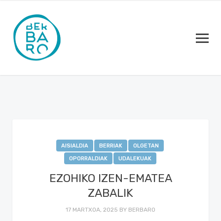
AISIALDIA
BERRIAK
OLGETAN
OPORRALDIAK
UDALEKUAK
EZOHIKO IZEN-EMATEA
ZABALIK
17 MARTXOA, 2025
BY
BERBARO