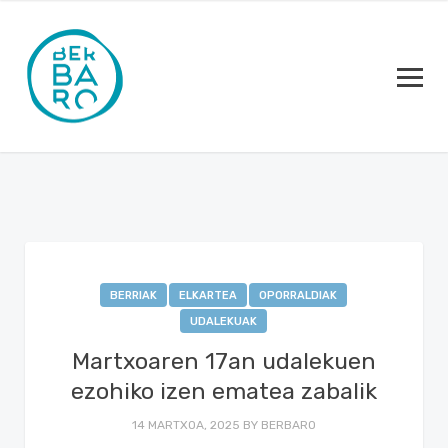
BERRIAK
ELKARTEA
OPORRALDIAK
UDALEKUAK
Martxoaren 17an udalekuen
ezohiko izen ematea zabalik
14 MARTXOA, 2025
BY
BERBARO