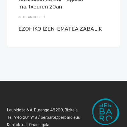
martxoaren 20an
NEXT ARTICLE
EZOHIKO IZEN-EMATEA ZABALIK
Laubideta 6 A, Durango 48200, Bizkaia
Tel. 946 201 918 / berbaro@berbaro.eus
Kontaktua
|
Ohar legala