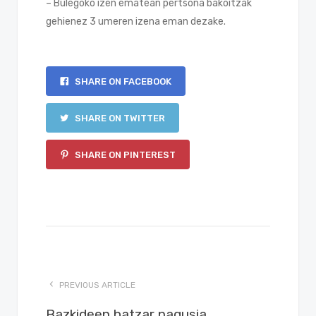
– Bulegoko izen ematean pertsona bakoitzak
gehienez 3 umeren izena eman dezake.
SHARE ON FACEBOOK
SHARE ON TWITTER
SHARE ON PINTEREST
PREVIOUS ARTICLE
Bazkideen batzar nagusia