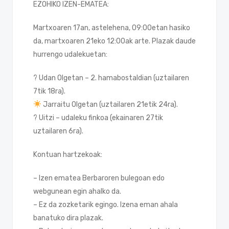
EZOHIKO IZEN-EMATEA:
Martxoaren 17an, astelehena, 09:00etan hasiko
da, martxoaren 21eko 12:00ak arte. Plazak daude
hurrengo udalekuetan:
? Udan Olgetan – 2. hamabostaldian (uztailaren
7tik 18ra).
Jarraitu Olgetan (uztailaren 21etik 24ra).
? Uitzi – udaleku finkoa (ekainaren 27tik
uztailaren 6ra).
Kontuan hartzekoak:
– Izen ematea Berbaroren bulegoan edo
webgunean egin ahalko da.
– Ez da zozketarik egingo. Izena eman ahala
banatuko dira plazak.