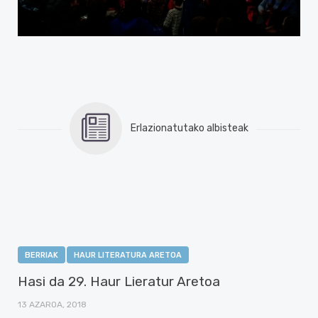
Erlazionatutako albisteak
BERRIAK
HAUR LITERATURA ARETOA
Hasi da 29. Haur Lieratur Aretoa
13 AZAROA, 2018