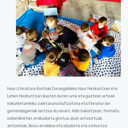
Haur Literatura Aretoak Durangaldeko Haur Hezkuntzan eta
Lehen Hezkuntzan ikasten duten ume eta gazteen artean
irakurketarekiko zaletasuna bultzatzea eta literatur lan
gomendagarriak lantzea du oinarri. Adin bakoitzean, formatu
ezberdinetan, erakusketa girotua, ipuin antzeztuak,
antzerkiak, liburu erraldoia eta idazketa eta sorkuntza