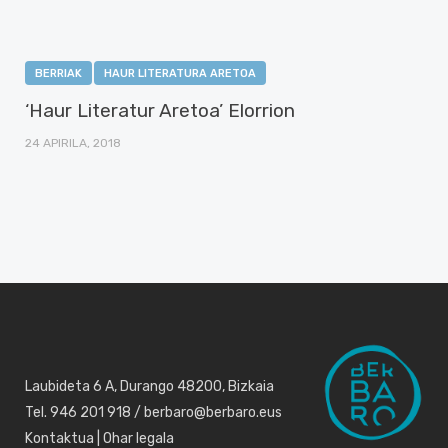
BERRIAK
HAUR LITERATURA ARETOA
‘Haur Literatur Aretoa’ Elorrion
24 APIRILA, 2018
Laubideta 6 A, Durango 48200, Bizkaia
Tel. 946 201 918 / berbaro@berbaro.eus
Kontaktua
|
Ohar legala