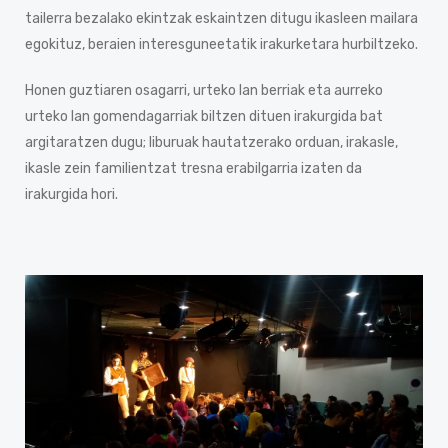
tailerra bezalako ekintzak eskaintzen ditugu ikasleen mailara
egokituz, beraien interesguneetatik irakurketara hurbiltzeko.
Honen guztiaren osagarri, urteko lan berriak eta aurreko
urteko lan gomendagarriak biltzen dituen irakurgida bat
argitaratzen dugu; liburuak hautatzerako orduan, irakasle,
ikasle zein familientzat tresna erabilgarria izaten da
irakurgida hori.