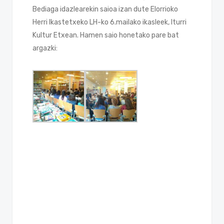
Bediaga idazlearekin saioa izan dute Elorrioko
Herri Ikastetxeko LH-ko 6.mailako ikasleek, Iturri
Kultur Etxean. Hamen saio honetako pare bat
argazki: