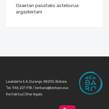
Ozaetan pasatako asteburua
argazkietan!
Laubideta 6 A, Durango 48200, Bizkaia
Tel. 946 201 918 / berbaro@berbaro.eus
Kontaktua
|
Ohar legala