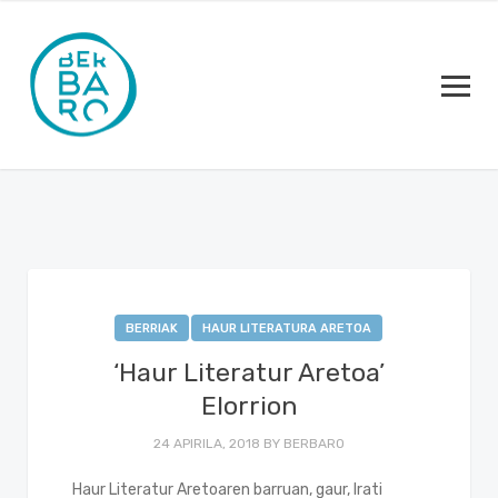
BERRIAK
HAUR LITERATURA ARETOA
‘Haur Literatur Aretoa’
Elorrion
24 APIRILA, 2018
BY
BERBARO
Haur Literatur Aretoaren barruan, gaur, Irati