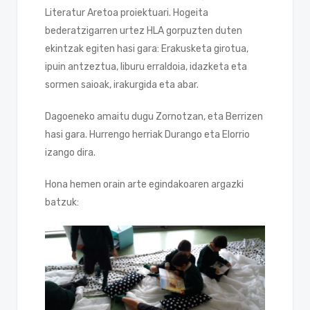
Literatur Aretoa proiektuari. Hogeita
bederatzigarren urtez HLA gorpuzten duten
ekintzak egiten hasi gara: Erakusketa girotua,
ipuin antzeztua, liburu erraldoia, idazketa eta
sormen saioak, irakurgida eta abar.
Dagoeneko amaitu dugu Zornotzan, eta Berrizen
hasi gara. Hurrengo herriak Durango eta Elorrio
izango dira.
Hona hemen orain arte egindakoaren argazki
batzuk: