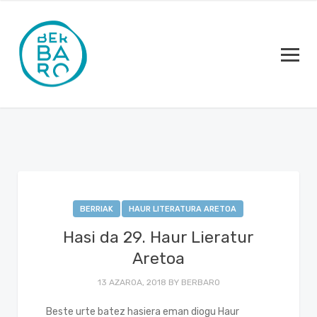
BERRIAK
HAUR LITERATURA ARETOA
Hasi da 29. Haur Lieratur
Aretoa
13 AZAROA, 2018
BY
BERBARO
Beste urte batez hasiera eman diogu Haur