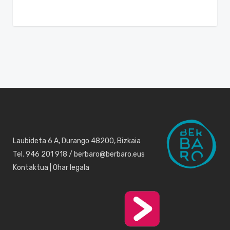
Laubideta 6 A, Durango 48200, Bizkaia
Tel. 946 201 918 / berbaro@berbaro.eus
Kontaktua
|
Ohar legala