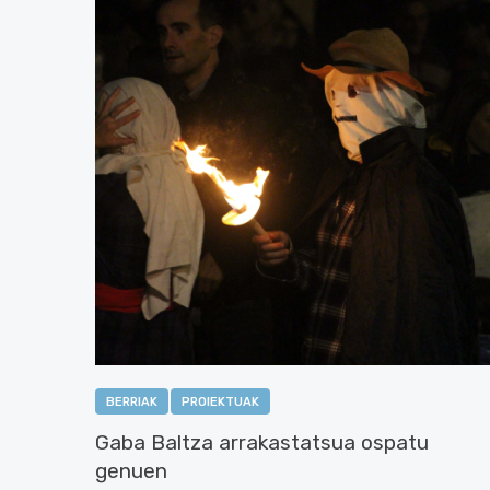
BERRIAK
PROIEKTUAK
Gaba Baltza arrakastatsua ospatu
genuen