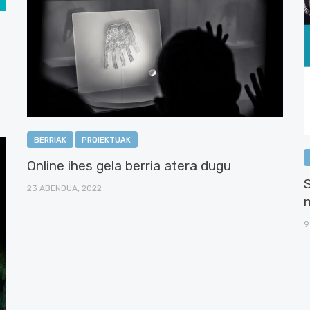
BERRIAK
PROIEKTUAK
Online ihes gela berria atera dugu
23 ABENDUA, 2022
9