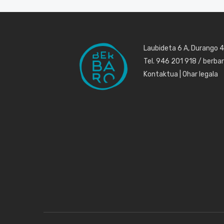
Laubideta 6 A, Durango 
Tel. 946 201 918 / berb
Kontaktua
|
Ohar legala