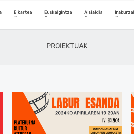
a
Elkartea
Euskalgintza
Aisialdia
Irakurza
PROIEKTUAK