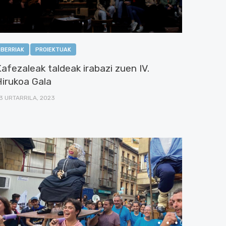
BERRIAK
PROIEKTUAK
afezaleak taldeak irabazi zuen IV.
Hirukoa Gala
3 URTARRILA, 2023