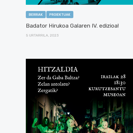
BERRIAK
PROIEKTUAK
Badator Hirukoa Galaren IV. edizioa!
5 URTARRILA, 2023