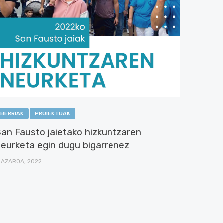
BERRIAK
PROIEKTUAK
San Fausto jaietako hizkuntzaren
neurketa egin dugu bigarrenez
 AZAROA, 2022