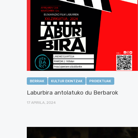
BERRIAK
KULTUR EKINTZAK
PROIEKTUAK
Laburbira antolatuko du Berbarok
17 APIRILA, 2024