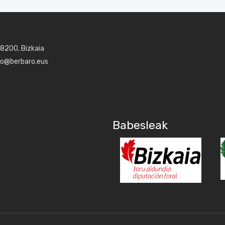
48200, Bizkaia
aro@berbaro.eus
Babesleak