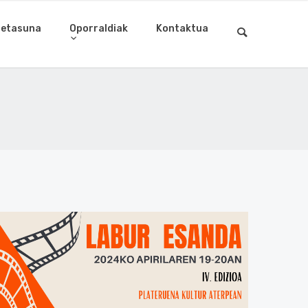
letasuna
Oporraldiak
Kontaktua