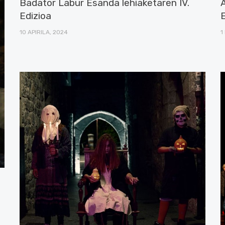
Badator Labur Esanda lehiaketaren IV.
Edizioa
E
10 APIRILA, 2024
1