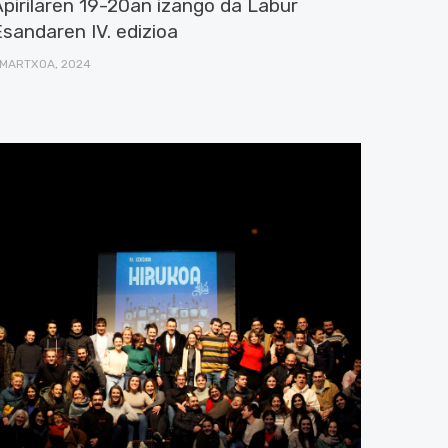
Apirilaren 19-20an izango da Labur
sandaren IV. edizioa
 MARTXOA, 2024