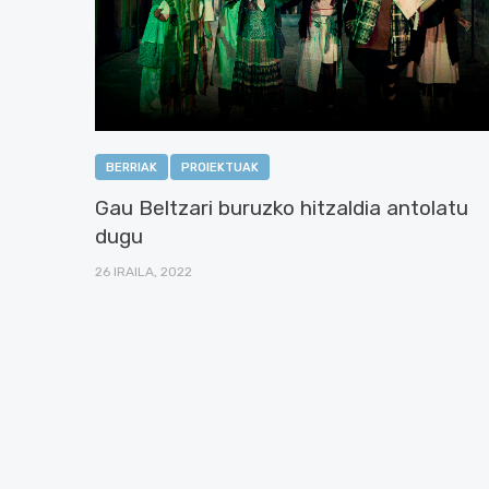
BERRIAK
PROIEKTUAK
Gau Beltzari buruzko hitzaldia antolatu
dugu
26 IRAILA, 2022