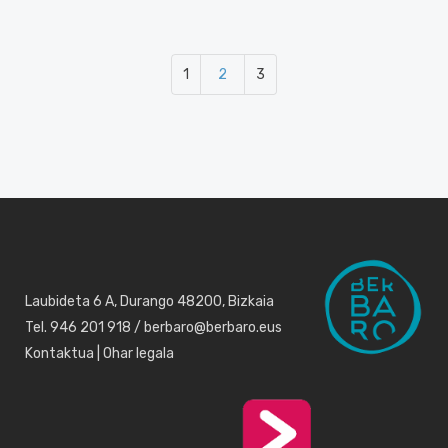
1
2
3
Laubideta 6 A, Durango 48200, Bizkaia
Tel. 946 201 918 / berbaro@berbaro.eus
Kontaktua
|
Ohar legala