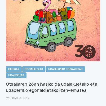
BERRIAK
OPORRALDIAK
UDABERRIKO EGONALDIAK
UDALEKUAK
Otsailaren 26an hasiko da udalekuetako eta
udaberriko egonaldietako izen-ematea
19 OTSAILA, 2019