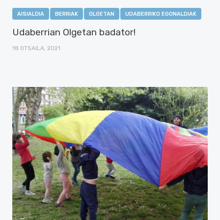
AISIALDIA
BERRIAK
OLGETAN
UDABERRIKO EGONALDIAK
Udaberrian Olgetan badator!
18 OTSAILA, 2021