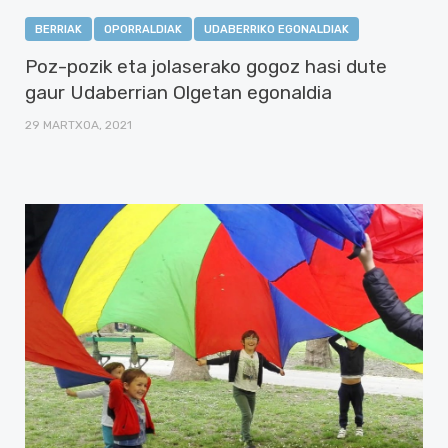
BERRIAK
OPORRALDIAK
UDABERRIKO EGONALDIAK
Poz-pozik eta jolaserako gogoz hasi dute
gaur Udaberrian Olgetan egonaldia
29 MARTXOA, 2021