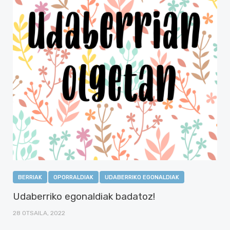
BERRIAK
OPORRALDIAK
UDABERRIKO EGONALDIAK
Udaberriko egonaldiak badatoz!
28 OTSAILA, 2022