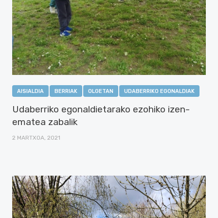
AISIALDIA
BERRIAK
OLGETAN
UDABERRIKO EGONALDIAK
Udaberriko egonaldietarako ezohiko izen-
ematea zabalik
2 MARTXOA, 2021