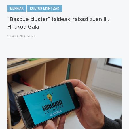
BERRIAK
KULTUR EKINTZAK
“Basque cluster” taldeak irabazi zuen III.
Hirukoa Gala
22 AZAROA, 2021