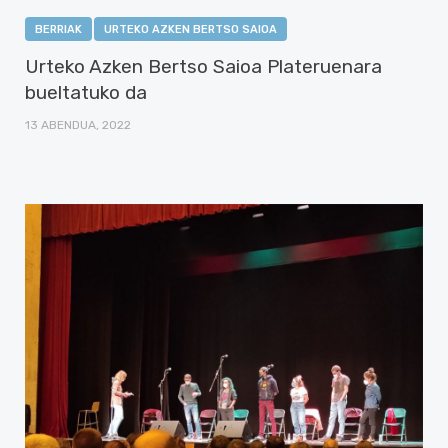
BERRIAK
URTEKO AZKEN BERTSO SAIOA
Urteko Azken Bertso Saioa Plateruenara
bueltatuko da
13 ABENDUA, 2022