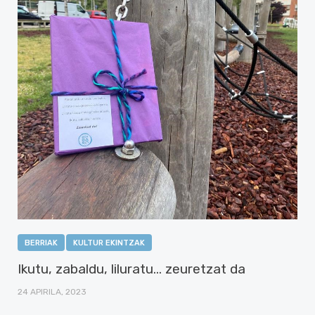
BERRIAK
KULTUR EKINTZAK
Ikutu, zabaldu, liluratu… zeuretzat da
24 APIRILA, 2023