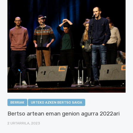
BERRIAK
URTEKO AZKEN BERTSO SAIOA
Bertso artean eman genion agurra 2022ari
2 URTARRILA, 2023