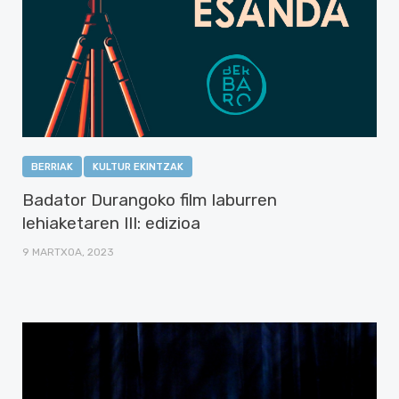
BERRIAK
KULTUR EKINTZAK
Badator Durangoko film laburren
lehiaketaren III: edizioa
9 MARTXOA, 2023