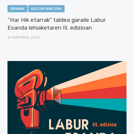
BERRIAK
KULTUR EKINTZAK
“Har Hik etarrak” taldea garaile Labur
Esanda lehiaketaren III. edizioan
27 MARTXOA, 2023