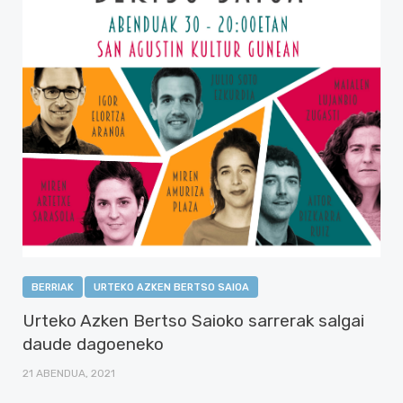
BERRIAK
URTEKO AZKEN BERTSO SAIOA
Urteko Azken Bertso Saioko sarrerak salgai
daude dagoeneko
21 ABENDUA, 2021