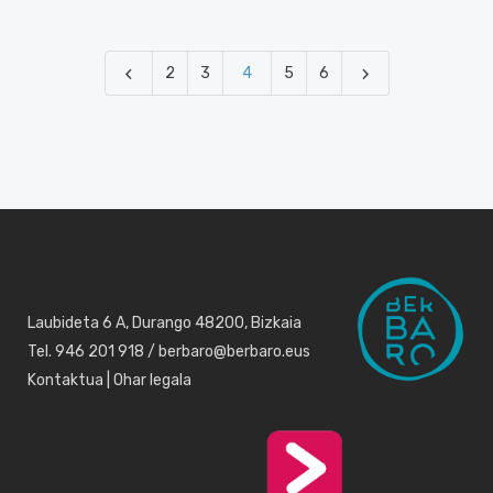
2
3
4
5
6
Laubideta 6 A, Durango 48200, Bizkaia
Tel. 946 201 918 / berbaro@berbaro.eus
Kontaktua
|
Ohar legala