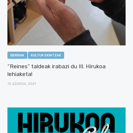
BERRIAK
KULTUR EKINTZAK
“Reines” taldeak irabazi du III. Hirukoa
lehiaketa!
15 AZAROA, 2021