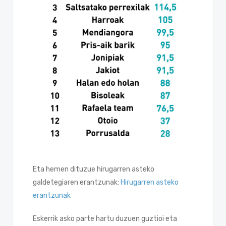
Eta hemen dituzue hirugarren asteko
galdetegiaren erantzunak:
Hirugarren asteko
erantzunak
Eskerrik asko parte hartu duzuen guztioi eta