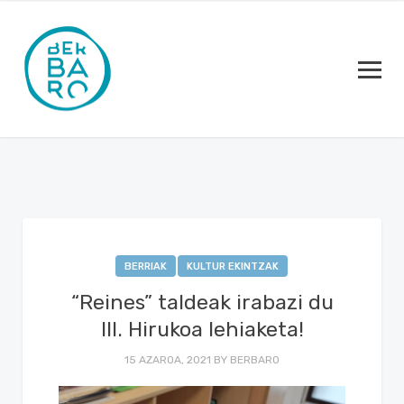
BERRIAK
KULTUR EKINTZAK
“Reines” taldeak irabazi du
III. Hirukoa lehiaketa!
15 AZAROA, 2021
BY
BERBARO