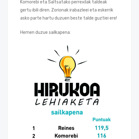
Komorebi eta Saltsatako perrexilak taldeak
gertu ibili diren. Zorionak irabazleei eta eskerrik
asko parte hartu duzuen beste talde guztiei ere!
Hemen duzue sailkapena: