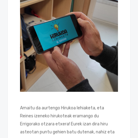
Amaitu da aurtengo Hirukoa lehiaketa, eta
Reines izeneko hirukoteak eramango du
Errigorako otzara etxera! Eurek izan dira hiru
asteotan puntu gehien batu dutenak, nahiz eta