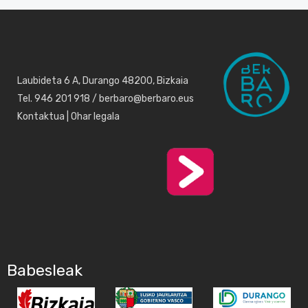
Laubideta 6 A, Durango 48200, Bizkaia
Tel. 946 201 918 / berbaro@berbaro.eus
Kontaktua
|
Ohar legala
Babesleak