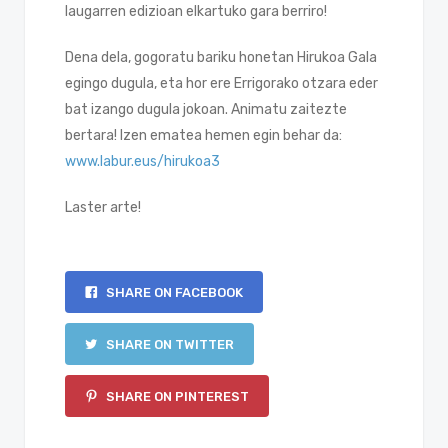
laugarren edizioan elkartuko gara berriro!
Dena dela, gogoratu bariku honetan Hirukoa Gala
egingo dugula, eta hor ere Errigorako otzara eder
bat izango dugula jokoan. Animatu zaitezte
bertara! Izen ematea hemen egin behar da:
www.labur.eus/hirukoa3
Laster arte!
SHARE ON FACEBOOK
SHARE ON TWITTER
SHARE ON PINTEREST