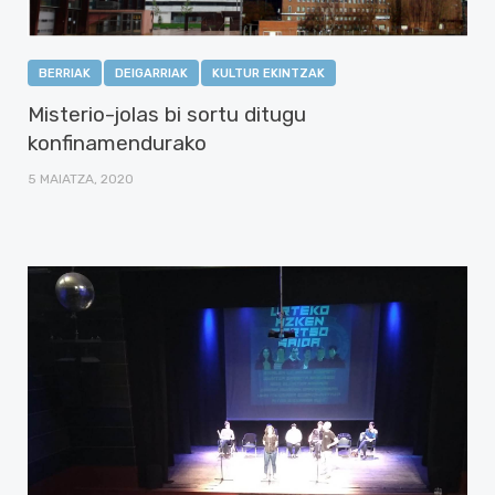
BERRIAK
DEIGARRIAK
KULTUR EKINTZAK
Misterio-jolas bi sortu ditugu
konfinamendurako
5 MAIATZA, 2020