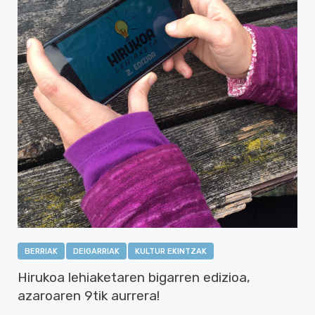
BERRIAK
DEIGARRIAK
KULTUR EKINTZAK
Hirukoa lehiaketaren bigarren edizioa,
azaroaren 9tik aurrera!