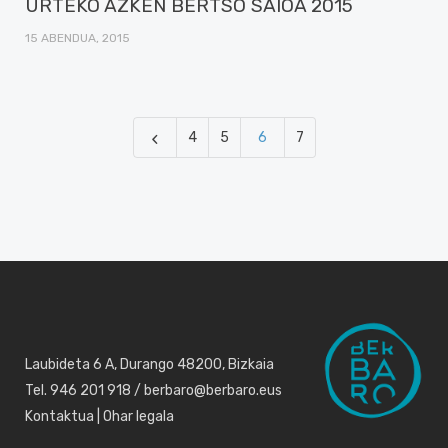
URTEKO AZKEN BERTSO SAIOA 2015
15 ABENDUA, 2015
4
5
6
7
Laubideta 6 A, Durango 48200, Bizkaia
Tel. 946 201 918 / berbaro@berbaro.eus
Kontaktua
|
Ohar legala