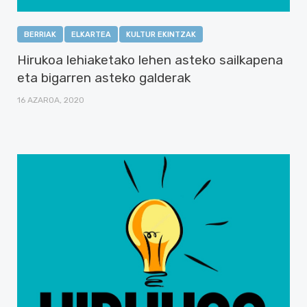
BERRIAK
ELKARTEA
KULTUR EKINTZAK
Hirukoa lehiaketako lehen asteko sailkapena
eta bigarren asteko galderak
16 AZAROA, 2020