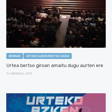
BERRIAK
URTEKO AZKEN BERTSO SAIOA
Urtea bertso giroan amaitu dugu aurten ere
31 ABENDUA, 2019