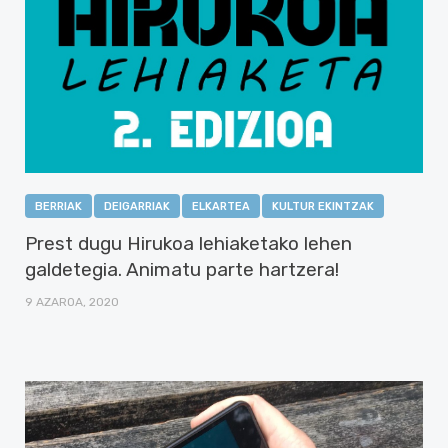
BERRIAK
DEIGARRIAK
ELKARTEA
KULTUR EKINTZAK
Prest dugu Hirukoa lehiaketako lehen
galdetegia. Animatu parte hartzera!
9 AZAROA, 2020