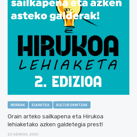
BERRIAK
ELKARTEA
KULTUR EKINTZAK
Orain arteko sailkapena eta Hirukoa
lehiaketako azken galdetegia prest!
23 AZAROA, 2020