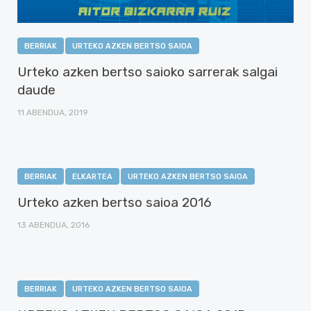
BERRIAK
URTEKO AZKEN BERTSO SAIOA
Urteko azken bertso saioko sarrerak salgai
daude
11 ABENDUA, 2019
BERRIAK
ELKARTEA
URTEKO AZKEN BERTSO SAIOA
Urteko azken bertso saioa 2016
13 ABENDUA, 2016
BERRIAK
URTEKO AZKEN BERTSO SAIOA