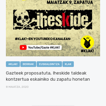
#KLAK!
BERRIAK
EUSKALGINTZA
KLAK
Gazteek proposatuta, Iheskide taldeak
kontzertua eskainiko du zapatu honetan
8 MAIATZA, 2020