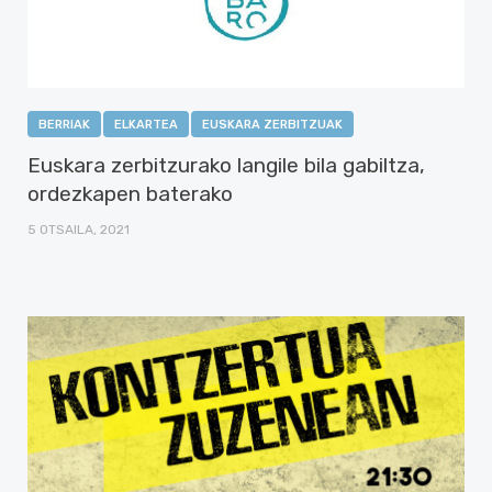
BERRIAK
ELKARTEA
EUSKARA ZERBITZUAK
Euskara zerbitzurako langile bila gabiltza,
ordezkapen baterako
5 OTSAILA, 2021