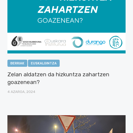
BERRIAK
EUSKALGINTZA
Zelan aldatzen da hizkuntza zahartzen
goazenean?
4 AZAROA, 2024