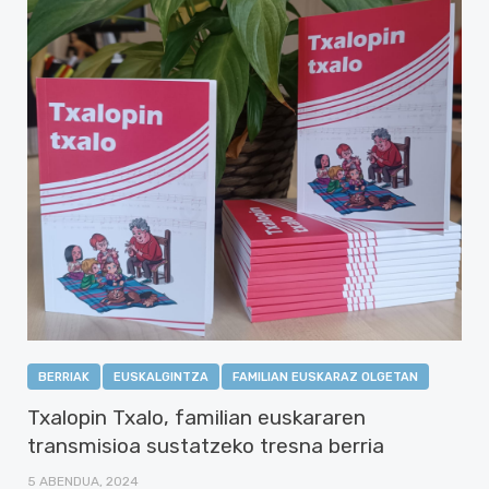
BERRIAK
EUSKALGINTZA
FAMILIAN EUSKARAZ OLGETAN
Txalopin Txalo, familian euskararen
transmisioa sustatzeko tresna berria
5 ABENDUA, 2024