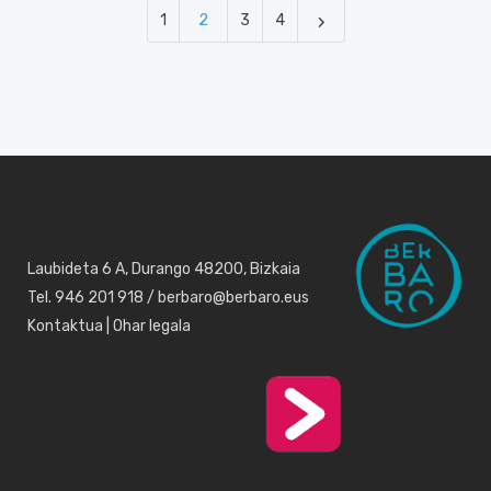
1
2
3
4
Laubideta 6 A, Durango 48200, Bizkaia
Tel. 946 201 918 / berbaro@berbaro.eus
Kontaktua
|
Ohar legala