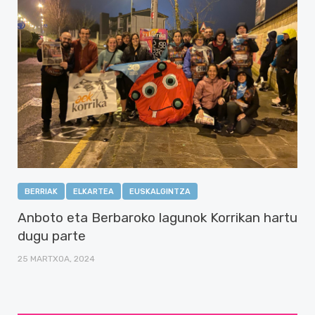
BERRIAK
ELKARTEA
EUSKALGINTZA
Anboto eta Berbaroko lagunok Korrikan hartu
dugu parte
25 MARTXOA, 2024