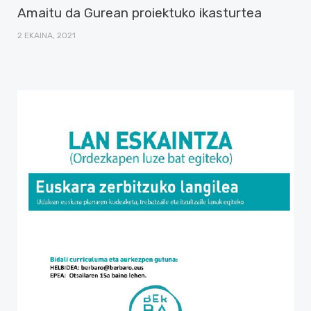
Amaitu da Gurean proiektuko ikasturtea
2 EKAINA, 2021