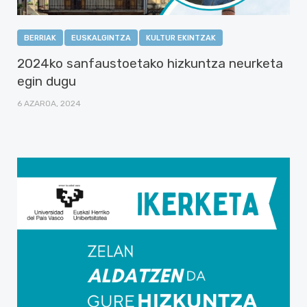
BERRIAK
EUSKALGINTZA
KULTUR EKINTZAK
2024ko sanfaustoetako hizkuntza neurketa
egin dugu
6 AZAROA, 2024