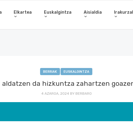
a
Elkartea
Euskalgintza
Aisialdia
Irakurza
BERRIAK
EUSKALGINTZA
 aldatzen da hizkuntza zahartzen goaz
4 AZAROA, 2024
BY
BERBARO