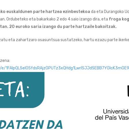
ako euskaldunen parte hartzea ezinbestekoa
da eta Durangoko Ud
ean. Ordubeteko eta bakarkako 2 edo 4 saio izango dira, eta
froga kog
tan. 20 euroko saria izango du parte hartzaile bakoitzak.
zatu eta zahartzaro osasuntsua sustatzeko, hartu ezazu parte ikerke
zena:
/d/e/1FAIpQLSelOSfdsRAjzGPUTz3xQHdg1LwrISJJdSEBB7YGlcK3mGE9