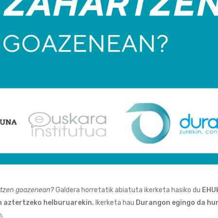
artzen goazenean?
Galdera horretatik abiatuta ikerketa hasiko du
EHUk
n aztertzeko helburuarekin.
Ikerketa hau
Durangon egingo da hur
.