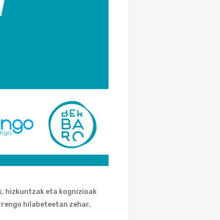
, hizkuntzak eta kognizioak
rengo hilabeteetan zehar,