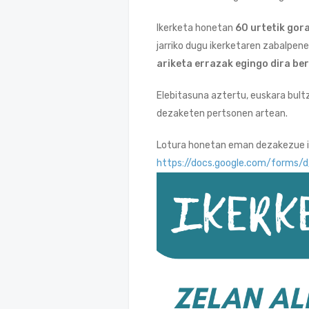
Ikerketa honetan
60 urtetik gor
jarriko dugu ikerketaren zabalpen
ariketa errazak egingo dira ber
Elebitasuna aztertu, euskara bult
dezaketen pertsonen artean.
Lotura honetan eman dezakezue i
https://docs.google.com/forms