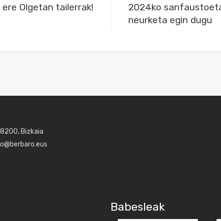
ere Olgetan tailerrak!
2024ko sanfaustoeta
neurketa egin dugu
48200, Bizkaia
aro@berbaro.eus
Babesleak