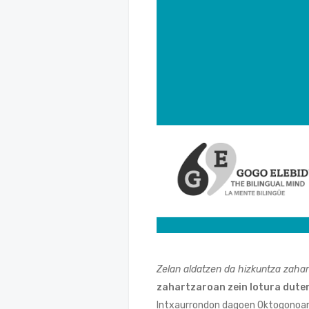
Zelan aldatzen da hizkuntza zah
zahartzaroan zein lotura dute
Intxaurrondon dagoen Oktogonoan