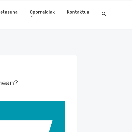
letasuna
Oporraldiak
Kontaktua
enean?