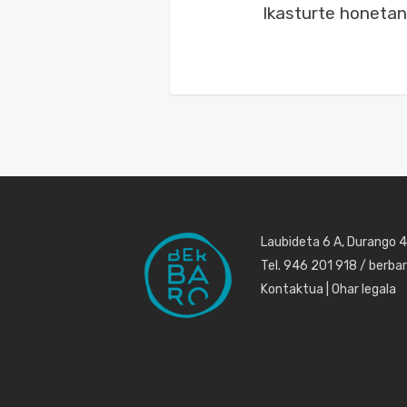
Ikasturte honetan 
Laubideta 6 A, Durango 
Tel. 946 201 918 / berb
Kontaktua
|
Ohar legala