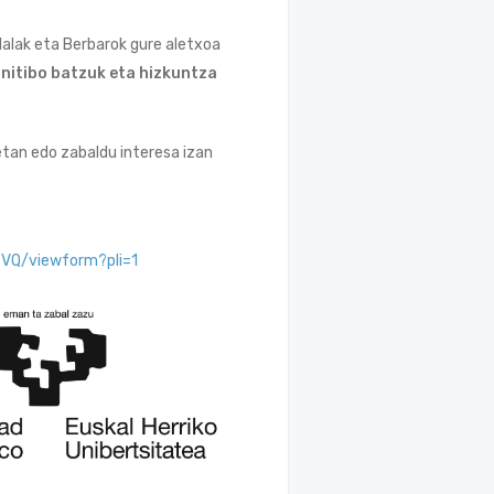
alak eta Berbarok gure aletxoa
nitibo batzuk eta hizkuntza
tan edo zabaldu interesa izan
VQ/viewform?pli=1