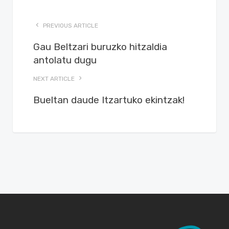
PREVIOUS ARTICLE
Gau Beltzari buruzko hitzaldia
antolatu dugu
NEXT ARTICLE
Bueltan daude Itzartuko ekintzak!