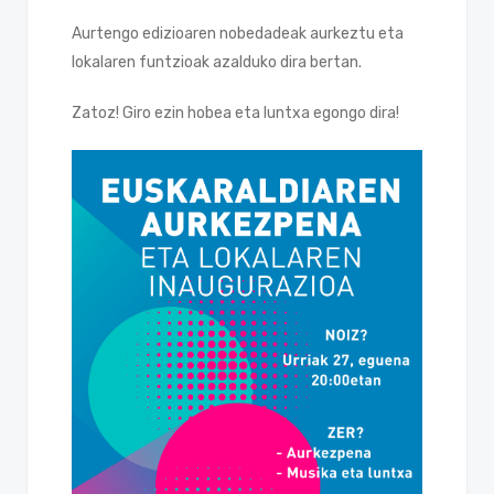
Aurtengo edizioaren nobedadeak aurkeztu eta
lokalaren funtzioak azalduko dira bertan.
Zatoz! Giro ezin hobea eta luntxa egongo dira!