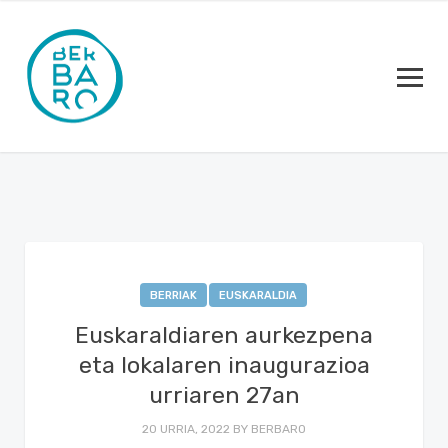
BERRIAK
EUSKARALDIA
Euskaraldiaren aurkezpena
eta lokalaren inaugurazioa
urriaren 27an
20 URRIA, 2022
BY
BERBARO