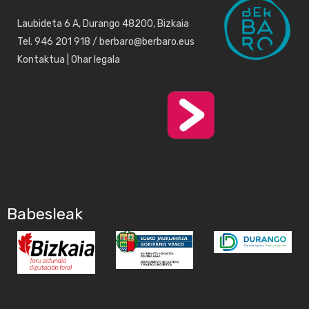
Laubideta 6 A, Durango 48200, Bizkaia
Tel. 946 201 918 / berbaro@berbaro.eus
Kontaktua
|
Ohar legala
Babesleak