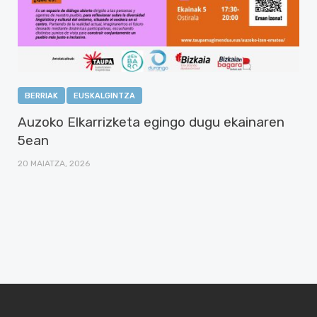
BERRIAK
EUSKALGINTZA
Auzoko Elkarrizketa egingo dugu ekainaren
5ean
20 MAIATZA, 2026