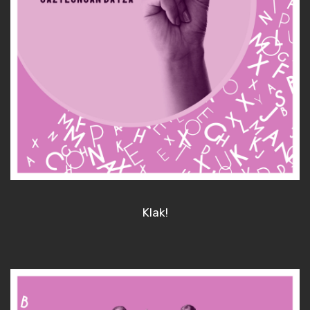
Klak!