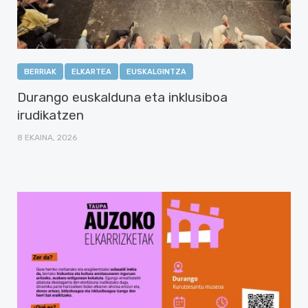
BERRIAK
ELKARTEA
EUSKALGINTZA
Durango euskalduna eta inklusiboa
irudikatzen
8 EKAINA, 2026