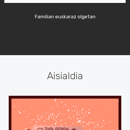
Familian euskaraz olgetan
Aisialdia