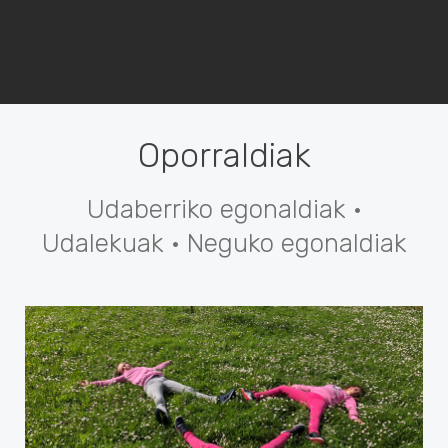
Oporraldiak
Udaberriko egonaldiak ·
Udalekuak · Neguko egonaldiak