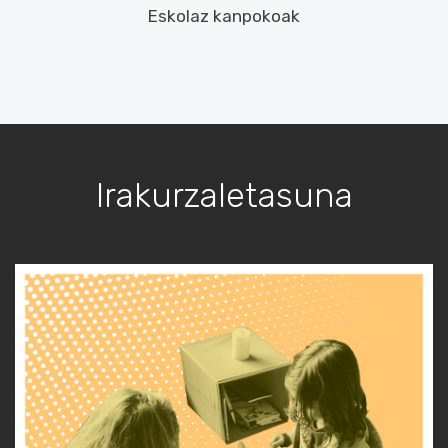
Eskolaz kanpokoak
Irakurzaletasuna