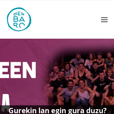
Gurekin lan egin gura duzu?