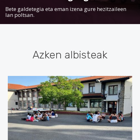
Bete galdetegia eta eman izena gure hezitzaileen
lan poltsan.
Azken albisteak