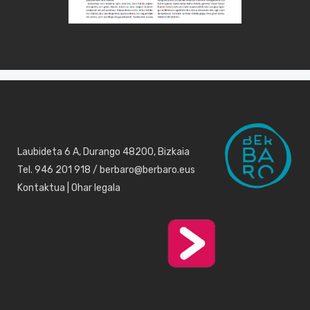
Laubideta 6 A, Durango 48200, Bizkaia
Tel. 946 201 918 / berbaro@berbaro.eus
Kontaktua
|
Ohar legala