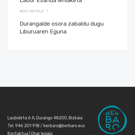
Labur Esanda lehiaketa
NEXT ARTICLE
Durangalde osora zabaldu dugu
Liburuaren Eguna
Laubideta 6 A, Durango 48200, Bizkaia
Tel. 946 201 918 / berbaro@berbaro.eus
Kontaktua
|
Ohar legala