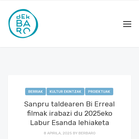
BERRIAK
KULTUR EKINTZAK
PROIEKTUAK
Sanpru taldearen Bi Erreal
filmak irabazi du 2025eko
Labur Esanda lehiaketa
8 APIRILA, 2025
BY
BERBARO