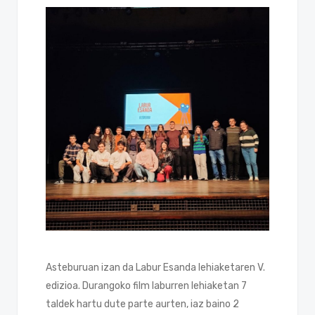
Asteburuan izan da Labur Esanda lehiaketaren V.
edizioa. Durangoko film laburren lehiaketan 7
taldek hartu dute parte aurten, iaz baino 2