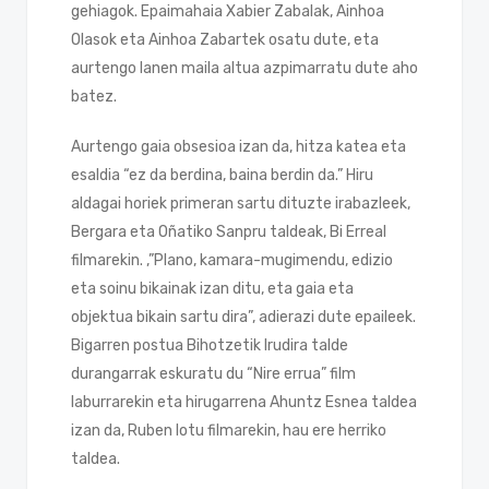
gehiagok. Epaimahaia Xabier Zabalak, Ainhoa
Olasok eta Ainhoa Zabartek osatu dute, eta
aurtengo lanen maila altua azpimarratu dute aho
batez.
Aurtengo gaia obsesioa izan da, hitza katea eta
esaldia “ez da berdina, baina berdin da.” Hiru
aldagai horiek primeran sartu dituzte irabazleek,
Bergara eta Oñatiko Sanpru taldeak, Bi Erreal
filmarekin. ,”Plano, kamara-mugimendu, edizio
eta soinu bikainak izan ditu, eta gaia eta
objektua bikain sartu dira”, adierazi dute epaileek.
Bigarren postua Bihotzetik Irudira talde
durangarrak eskuratu du “Nire errua” film
laburrarekin eta hirugarrena Ahuntz Esnea taldea
izan da, Ruben lotu filmarekin, hau ere herriko
taldea.