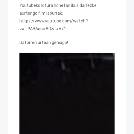
Youtubeko lotura honetan ikus daitezke
aurtengo film laburrak:
https://www.youtube.com/watch?
v=_9AB6qrar80&t=671s
Datorren urtean gehiago!