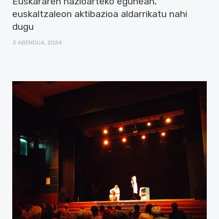
Euskararen nazioarteko egunean,
euskaltzaleon aktibazioa aldarrikatu nahi
dugu
3 ABENDUA, 2024