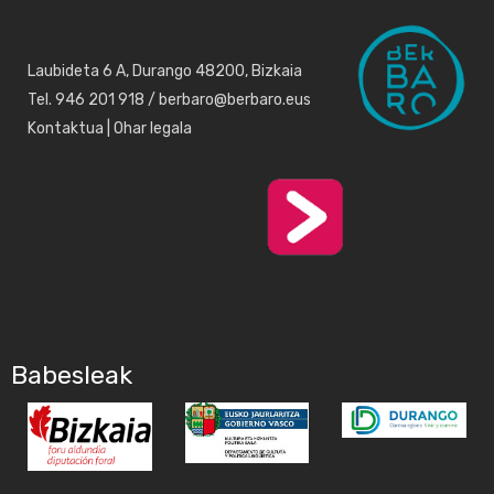
Laubideta 6 A, Durango 48200, Bizkaia
Tel. 946 201 918 / berbaro@berbaro.eus
Kontaktua
|
Ohar legala
Babesleak