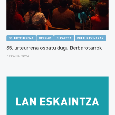
35. URTEURRENA
BERRIAK
ELKARTEA
KULTUR EKINTZAK
35. urteurrena ospatu dugu Berbarotarrok
3 EKAINA, 2024