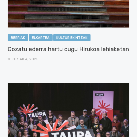
BERRIAK
ELKARTEA
KULTUR EKINTZAK
Gozatu ederra hartu dugu Hirukoa lehiaketan
10 OTSAILA, 2025