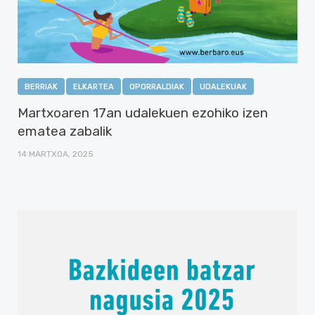
BERRIAK
ELKARTEA
OPORRALDIAK
UDALEKUAK
Martxoaren 17an udalekuen ezohiko izen
ematea zabalik
14 MARTXOA, 2025