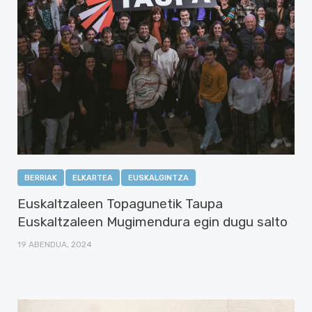
BERRIAK
ELKARTEA
EUSKALGINTZA
Euskaltzaleen Topagunetik Taupa
Euskaltzaleen Mugimendura egin dugu salto
19 ABENDUA, 2024