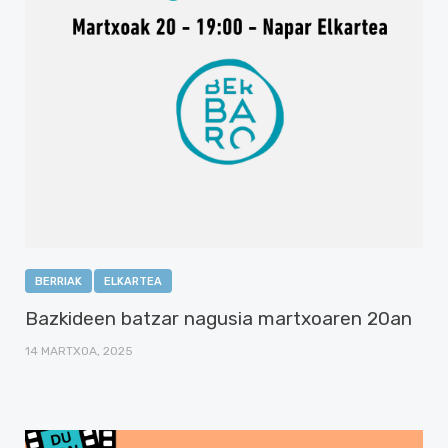
BERRIAK
ELKARTEA
Bazkideen batzar nagusia martxoaren 20an
14 MARTXOA, 2025