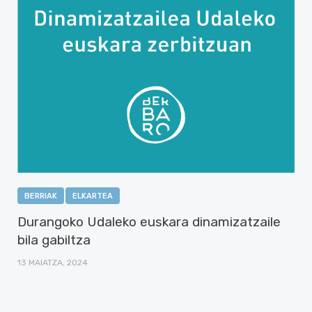
BERRIAK
ELKARTEA
Durangoko Udaleko euskara dinamizatzaile
bila gabiltza
13 MAIATZA, 2024