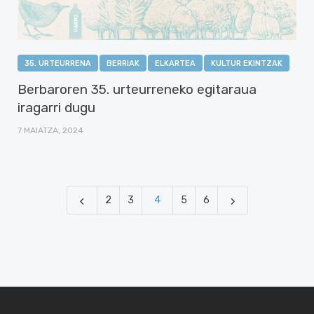
35. URTEURRENA
BERRIAK
ELKARTEA
KULTUR EKINTZAK
Berbaroren 35. urteurreneko egitaraua
iragarri dugu
7 MAIATZA, 2024
2
3
4
5
6