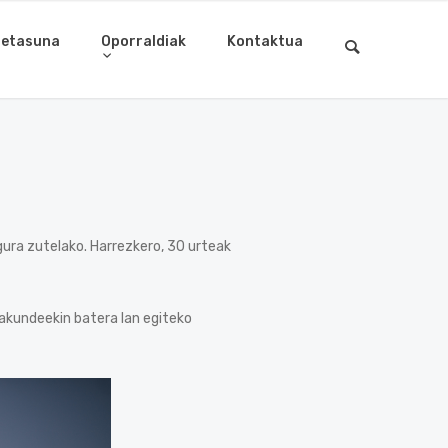
letasuna
Oporraldiak
Kontaktua
ura zutelako. Harrezkero, 30 urteak
rakundeekin batera lan egiteko