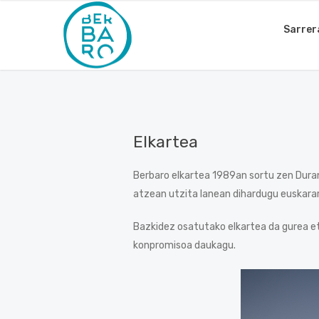
Sarrer
Elkartea
Berbaro elkartea 1989an sortu zen Duran
atzean utzita lanean dihardugu euskarar
Bazkidez osatutako elkartea da gurea eta
konpromisoa daukagu.