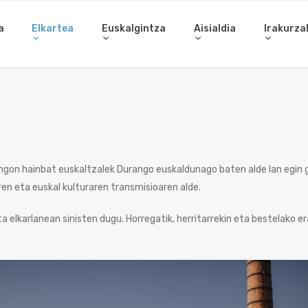
a
Elkartea
Euskalgintza
Aisialdia
Irakurza
gon hainbat euskaltzalek Durango euskaldunago baten alde lan egin g
en eta euskal kulturaren transmisioaren alde.
 elkarlanean sinisten dugu. Horregatik, herritarrekin eta bestelako e