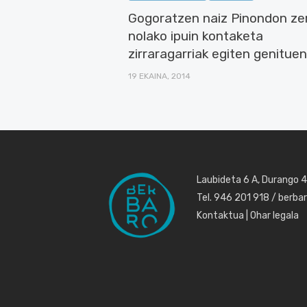
Gogoratzen naiz Pinondon ze
nolako ipuin kontaketa
zirraragarriak egiten genituen
19 EKAINA, 2014
Laubideta 6 A, Durango 
Tel. 946 201 918 / berb
Kontaktua
|
Ohar legala