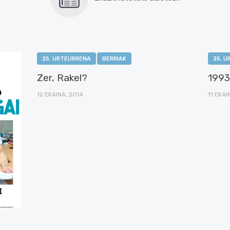
25. URTEURRENA
BERRIAK
25. 
Zer, Rakel?
1993
12 EKAINA, 2014
11 EKAI