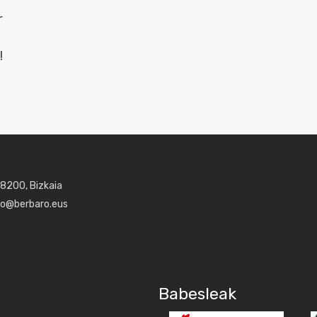
r
!
48200, Bizkaia
aro@berbaro.eus
Babesleak