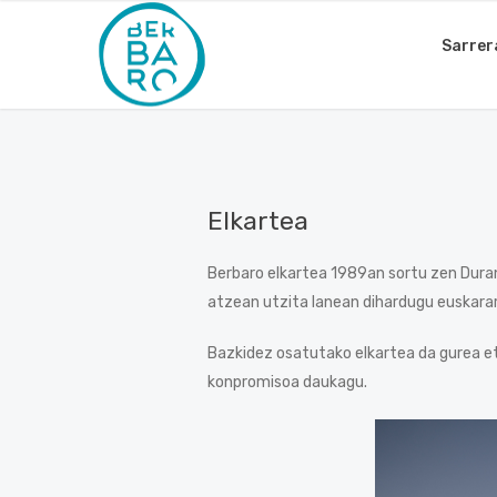
Sarrer
Elkartea
Berbaro elkartea 1989an sortu zen Duran
atzean utzita lanean dihardugu euskarar
Bazkidez osatutako elkartea da gurea eta
konpromisoa daukagu.