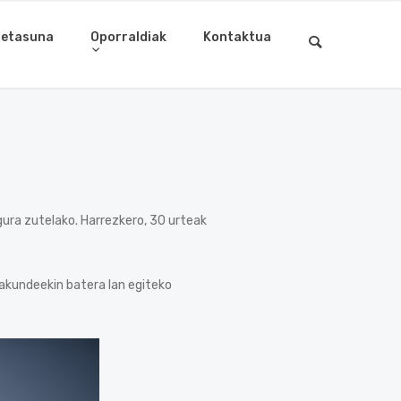
letasuna
Oporraldiak
Kontaktua
ura zutelako. Harrezkero, 30 urteak
rakundeekin batera lan egiteko