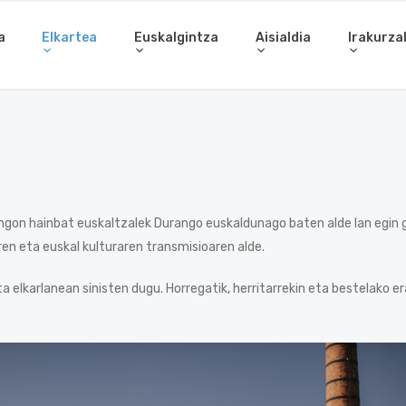
a
Elkartea
Euskalgintza
Aisialdia
Irakurza
gon hainbat euskaltzalek Durango euskaldunago baten alde lan egin g
en eta euskal kulturaren transmisioaren alde.
 elkarlanean sinisten dugu. Horregatik, herritarrekin eta bestelako e