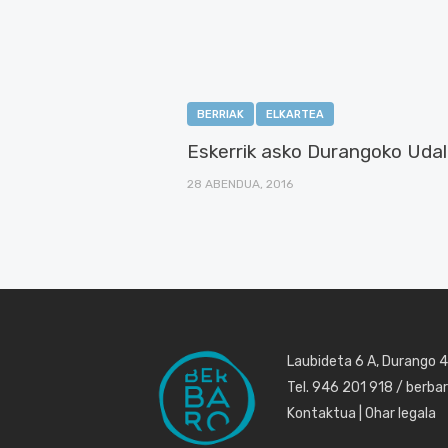
BERRIAK
ELKARTEA
Eskerrik asko Durangoko Udala
28 ABENDUA, 2016
Laubideta 6 A, Durango 
Tel. 946 201 918 / berb
Kontaktua
|
Ohar legala