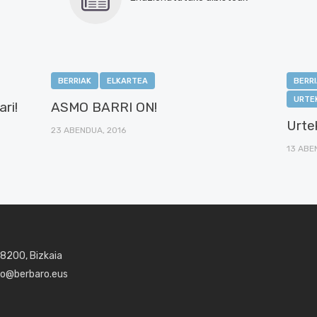
BERRIAK
ELKARTEA
BERR
URTE
ri!
ASMO BARRI ON!
Urte
23 ABENDUA, 2016
13 ABE
48200, Bizkaia
aro@berbaro.eus