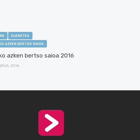
IAK
ELKARTEA
KO AZKEN BERTSO SAIOA
ko azken bertso saioa 2016
NDUA, 2016