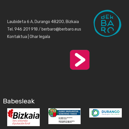
Laubideta 6 A, Durango 48200, Bizkaia
Tel. 946 201 918 / berbaro@berbaro.eus
Kontaktua
|
Ohar legala
Babesleak