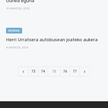
Gunea eguna
10 MAIATZA, 2012
BERRIAK
Herri Urratsera autobusean joateko aukera
4 MAIATZA, 2012
73
74
75
76
77