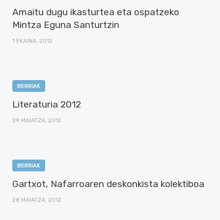
Amaitu dugu ikasturtea eta ospatzeko
Mintza Eguna Santurtzin
1 EKAINA, 2012
BERRIAK
Literaturia 2012
29 MAIATZA, 2012
BERRIAK
Gartxot, Nafarroaren deskonkista kolektiboa
28 MAIATZA, 2012