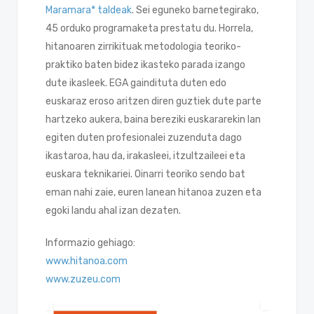
Maramara* taldeak
. Sei eguneko barnetegirako,
45 orduko programaketa prestatu du. Horrela,
hitanoaren zirrikituak metodologia teoriko-
praktiko baten bidez ikasteko parada izango
dute ikasleek. EGA gaindituta duten edo
euskaraz eroso aritzen diren guztiek dute parte
hartzeko aukera, baina bereziki euskararekin lan
egiten duten profesionalei zuzenduta dago
ikastaroa, hau da, irakasleei, itzultzaileei eta
euskara teknikariei. Oinarri teoriko sendo bat
eman nahi zaie, euren lanean hitanoa zuzen eta
egoki landu ahal izan dezaten.
Informazio gehiago:
www.hitanoa.com
www.zuzeu.com