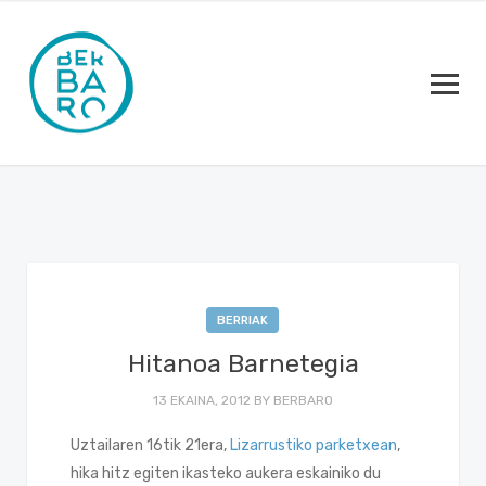
BERRIAK
Hitanoa Barnetegia
13 EKAINA, 2012
BY
BERBARO
Uztailaren 16tik 21era,
Lizarrustiko parketxean
,
hika hitz egiten ikasteko aukera eskainiko du