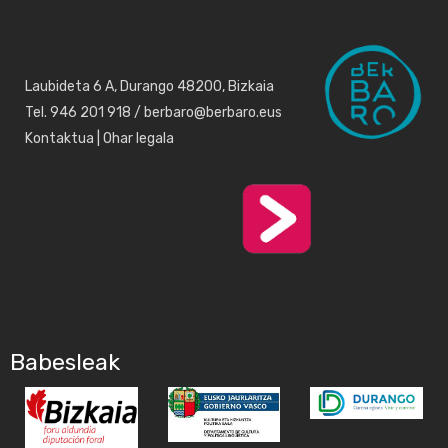
Laubideta 6 A, Durango 48200, Bizkaia
Tel. 946 201 918 / berbaro@berbaro.eus
Kontaktua
|
Ohar legala
Babesleak