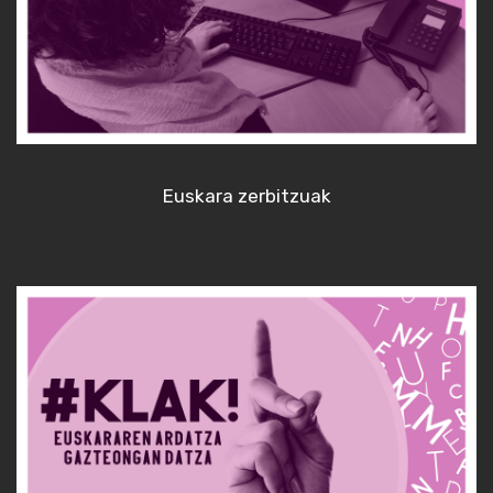
Euskara zerbitzuak