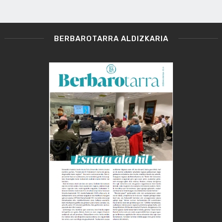
BERBAROTARRA ALDIZKARIA