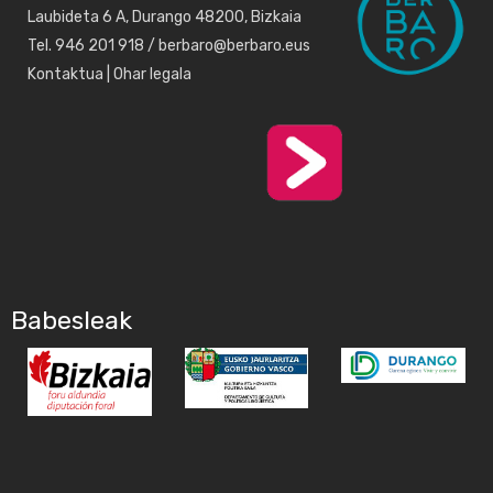
Laubideta 6 A, Durango 48200, Bizkaia
Tel. 946 201 918 / berbaro@berbaro.eus
Kontaktua
|
Ohar legala
Babesleak