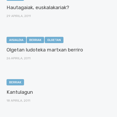
Hautagaiak, euskalakariak?
29 APIRILA, 2011
AISIALDIA
BERRIAK
OLGETAN
Olgetan ludoteka martxan berriro
26 APIRILA, 2011
BERRIAK
Kantulagun
18 APIRILA, 2011