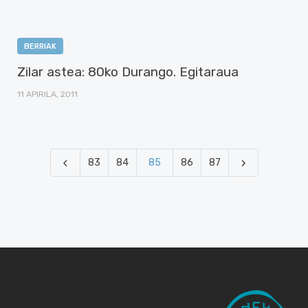
BERRIAK
Zilar astea: 80ko Durango. Egitaraua
11 APIRILA, 2011
83
84
85
86
87