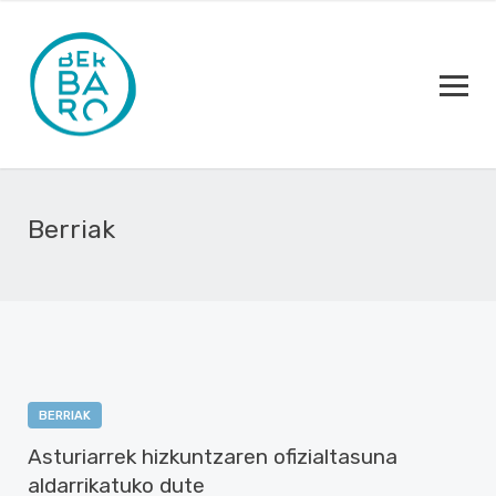
Berriak
BERRIAK
Asturiarrek hizkuntzaren ofizialtasuna
aldarrikatuko dute