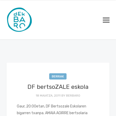
BERRIAK
DF bertsoZALE eskola
18 MAIATZA, 2011
BY
BERBARO
Gaur, 20:00etan, DF Bertsozale Eskolaren
bigarren txanpa. AMAIA AGIRRE bertsolaria