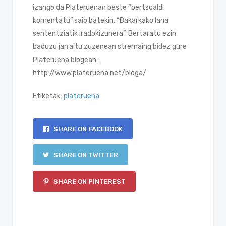
izango da Plateruenan beste “bertsoaldi
komentatu” saio batekin. “Bakarkako lana:
sententziatik iradokizunera”. Bertaratu ezin
baduzu jarraitu zuzenean stremaing bidez gure
Plateruena blogean:
http://www.plateruena.net/bloga/
Etiketak:
plateruena
SHARE ON FACEBOOK
SHARE ON TWITTER
SHARE ON PINTEREST