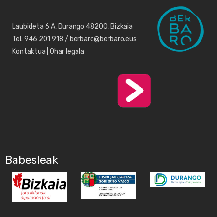
Laubideta 6 A, Durango 48200, Bizkaia
Tel. 946 201 918 / berbaro@berbaro.eus
Kontaktua
|
Ohar legala
Babesleak