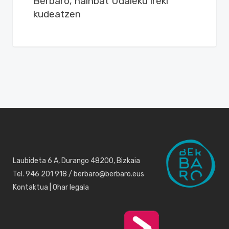
Berbaro, hainbat Udaleku ireki
kudeatzen
Laubideta 6 A, Durango 48200, Bizkaia
Tel. 946 201 918 / berbaro@berbaro.eus
Kontaktua
|
Ohar legala