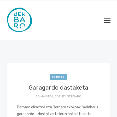
BERRIAK
Garagardo dastaketa
20 MAIATZA, 2011
BY
BERBARO
Berbaro elkartea eta Berbaro txokoak, Waldhaus
garagardo – dastatze tailerra antolatu dute.