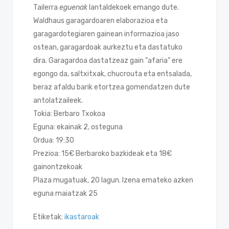
Tailerra
eguenak
lantaldekoek emango dute.
Waldhaus garagardoaren elaborazioa eta
garagardotegiaren gainean informazioa jaso
ostean, garagardoak aurkeztu eta dastatuko
dira. Garagardoa dastatzeaz gain “afaria” ere
egongo da, saltxitxak, chucrouta eta entsalada,
beraz afaldu barik etortzea gomendatzen dute
antolatzaileek.
Tokia: Berbaro Txokoa
Eguna: ekainak 2, osteguna
Ordua: 19:30
Prezioa: 15€ Berbaroko bazkideak eta 18€
gainontzekoak
Plaza mugatuak, 20 lagun. Izena emateko azken
eguna maiatzak 25
Etiketak:
ikastaroak