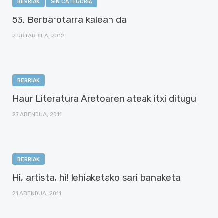
BERRIAK
SIN CATEGORÍA
53. Berbarotarra kalean da
2 URTARRILA, 2012
BERRIAK
Haur Literatura Aretoaren ateak itxi ditugu
27 ABENDUA, 2011
BERRIAK
Hi, artista, hi! lehiaketako sari banaketa
21 ABENDUA, 2011