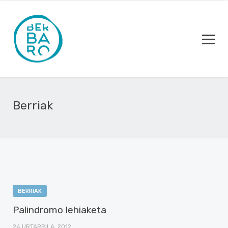
Berriak
BERRIAK
Palindromo lehiaketa
24 URTARRILA, 2012