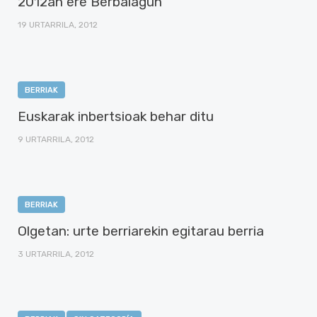
2012an ere Berbalagun
19 URTARRILA, 2012
BERRIAK
Euskarak inbertsioak behar ditu
9 URTARRILA, 2012
BERRIAK
Olgetan: urte berriarekin egitarau berria
3 URTARRILA, 2012