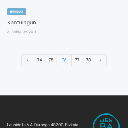
BERRIAK
Kantulagun
21 ABENDUA, 2011
74
75
76
77
78
Laubideta 6 A, Durango 48200, Bizkaia