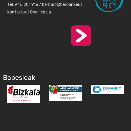
Tel. 946 201 918 / berbaro@berbaro.eus
Kontaktua
|
Ohar legala
Babesleak