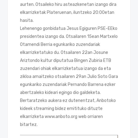
aurten. Otsaileko hiru asteazkenetan izango dira
elkarrizketak Plateruenan, iluntzeko 20:00etan
hasita.
Lehenengo gonbidatua Jesus Egiguren PSE-EEko
presidentea izango da. Otsailaren 15ean Martxelo
Otamendi Berria egunkariko zuzendariak
elkarrizketatuko du. Otsailaren 22an Josune
Ariztondo kultur diputatua Bingen Zubiria ETB
zuzendari ohiak elkarrizketatua izango da eta
zikloa amaitzeko otsailaren 29an Julio Soto Gara
egunkariko zuzendariak Pernando Barrena ezker
abertzaleko kideari egingo dio galdeketa.
Bertaratzeko aukera ez dutenentzat, Anbotoko
kideek streaming bidez emitituko dituzte
elkarrizketa www.anboto.org web orriaren
bitartez.