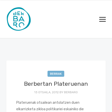
BERRIAK
Berbertan Plateruenan
13 OTSAILA, 2012
BY
BERBARO
Plateruenak otsailean antolatzen duen
elkarrizketa zikloa politikariei eskainiko die