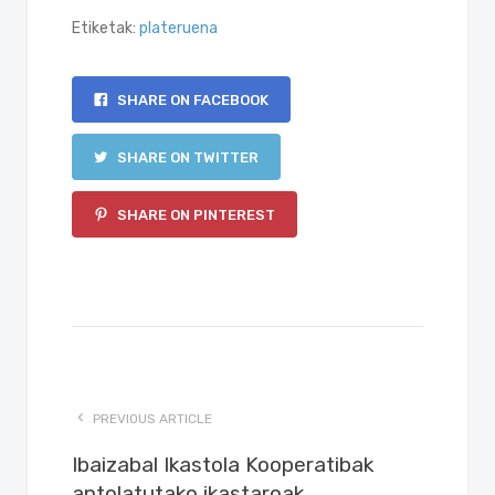
Etiketak:
plateruena
SHARE ON FACEBOOK
SHARE ON TWITTER
SHARE ON PINTEREST
PREVIOUS ARTICLE
Ibaizabal Ikastola Kooperatibak
antolatutako ikastaroak