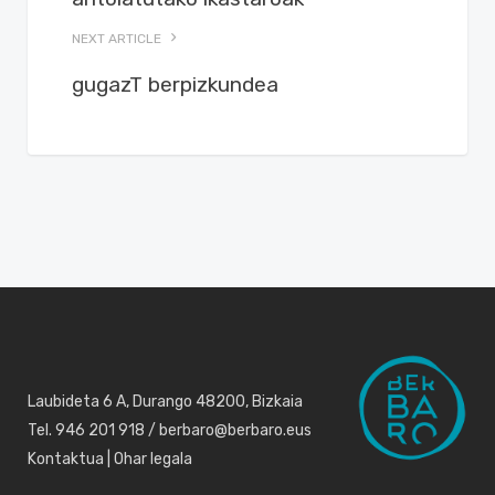
NEXT ARTICLE
gugazT berpizkundea
Laubideta 6 A, Durango 48200, Bizkaia
Tel. 946 201 918 / berbaro@berbaro.eus
Kontaktua
|
Ohar legala