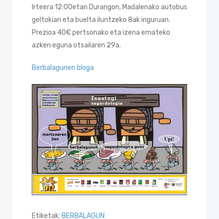
Irteera 12:00etan Durangon, Madalenako autobus
geltokian eta buelta iluntzeko 8ak inguruan.
Prezioa 40€ pertsonako eta izena emateko
azken eguna otsailaren 29a.
Berbalagunen bloga
Etiketak:
BERBALAGUN