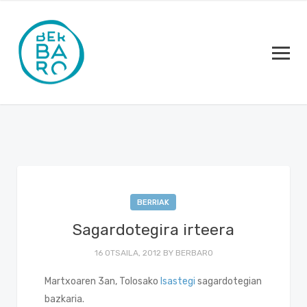
BERRIAK
Sagardotegira irteera
16 OTSAILA, 2012
BY
BERBARO
Martxoaren 3an, Tolosako
Isastegi
sagardotegian
bazkaria.