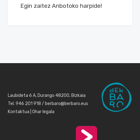
Egin zaitez Anbotoko harpide!
Laubideta 6 A, Durango 48200, Bizkaia
Tel. 946 201 918 / berbaro@berbaro.eus
Kontaktua
|
Ohar legala