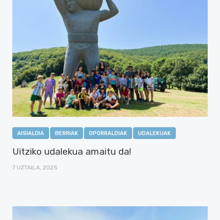
AISIALDIA
BERRIAK
OPORRALDIAK
UDALEKUAK
Uitziko udalekua amaitu da!
7 UZTAILA, 2025