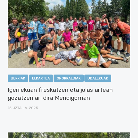
BERRIAK
ELKARTEA
OPORRALDIAK
UDALEKUAK
Igerilekuan freskatzen eta jolas artean
gozatzen ari dira Mendigorrian
15 UZTAILA, 2025