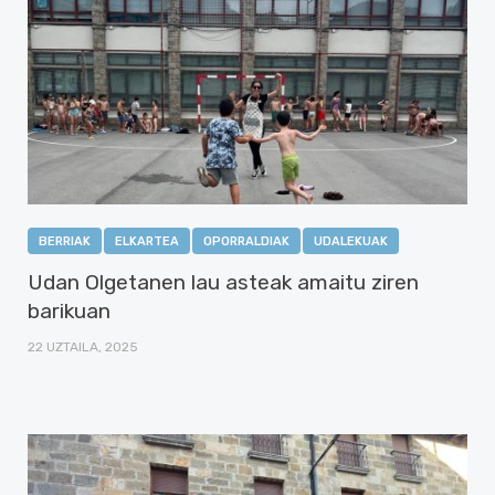
BERRIAK
ELKARTEA
OPORRALDIAK
UDALEKUAK
Udan Olgetanen lau asteak amaitu ziren
barikuan
22 UZTAILA, 2025