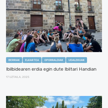
BERRIAK
ELKARTEA
OPORRALDIAK
UDALEKUAK
Ibilbidearen erdia egin dute Ibiltari Handian
17 UZTAILA, 2025