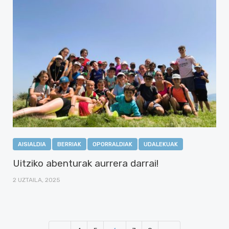
AISIALDIA
BERRIAK
OPORRALDIAK
UDALEKUAK
Uitziko abenturak aurrera darrai!
2 UZTAILA, 2025