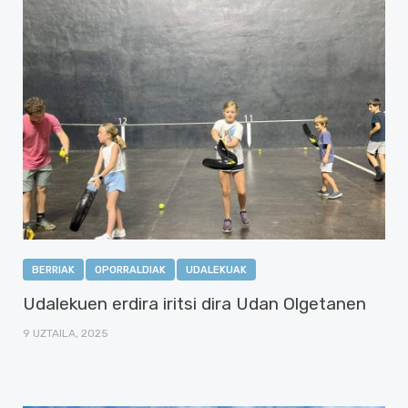
BERRIAK
OPORRALDIAK
UDALEKUAK
Udalekuen erdira iritsi dira Udan Olgetanen
9 UZTAILA, 2025