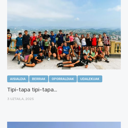
AISIALDIA
BERRIAK
OPORRALDIAK
UDALEKUAK
Tipi-tapa tipi-tapa…
3 UZTAILA, 2025