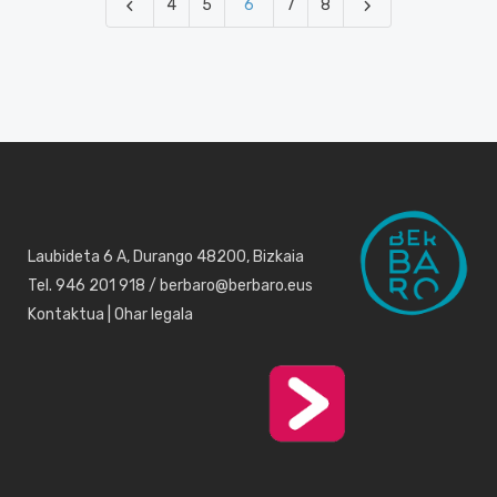
4
5
6
7
8
Laubideta 6 A, Durango 48200, Bizkaia
Tel. 946 201 918 / berbaro@berbaro.eus
Kontaktua
|
Ohar legala