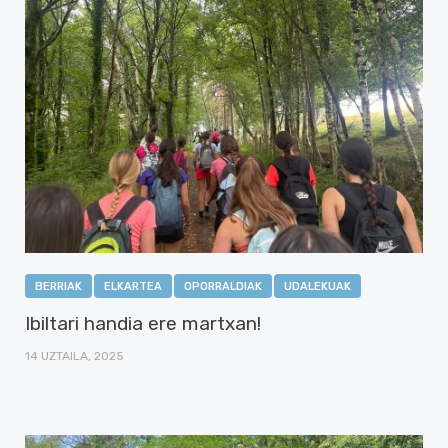
BERRIAK
ELKARTEA
OPORRALDIAK
UDALEKUAK
Ibiltari handia ere martxan!
14 UZTAILA, 2025