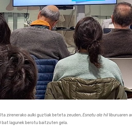
lta zirenerako aulki guztiak beteta zeuden,
Esnatu ala hil
liburuaren 
0 bat lagunek berotu baitzuten gela.