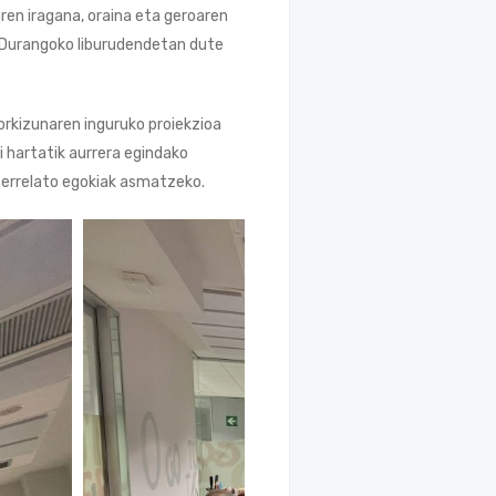
aren iragana, oraina eta geroaren
a Durangoko liburudendetan dute
kizunaren inguruko proiekzioa
 hartatik aurrera egindako
o errelato egokiak asmatzeko.