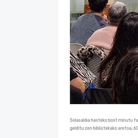
Solasaldia hasteko bost minutu fa
gelditu zen bibliotekako aretoa, 6