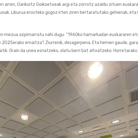
zuen arren, Garikoitz Goikoetxeak argi eta zorrotz azaldu zituen euskar
gusiak. Liburua erosteko gogoz irten ziren bertaratutako gehienak, et
n mezua azpimarratu nahi dugu: “1960ko hamarkadan euskararen etor
eke 2025erako emaitza? Ziurrenik, desagerpena. Eta hemen gaude, garai
atik. Orain da unea esnatzeko, olatu berri bat altxatzeko. Horretarak