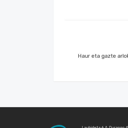
Haur eta gazte arlo
Laubideta 6 A, Durango 