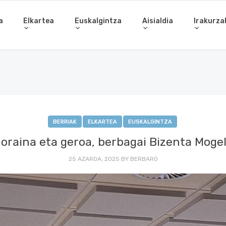
a
Elkartea
Euskalgintza
Aisialdia
Irakurza
BERRIAK
ELKARTEA
EUSKALGINTZA
oraina eta geroa, berbagai Bizenta Mogel
25 AZAROA, 2025
BY
BERBARO