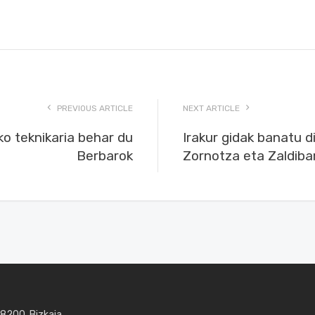
PREVIOUS ARTICLE
NEXT ARTICLE
ko teknikaria behar du
Irakur gidak banatu 
Berbarok
Zornotza eta Zaldiba
48200, Bizkaia