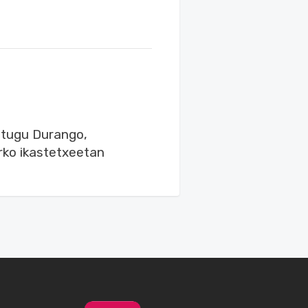
ditugu Durango,
rko ikastetxeetan