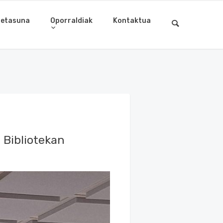
letasuna
Oporraldiak
Kontaktua
 Bibliotekan