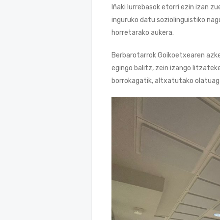
Iñaki Iurrebasok etorri ezin izan 
inguruko datu soziolinguistiko na
horretarako aukera.
Berbarotarrok Goikoetxearen azke
egingo balitz, zein izango litzat
borrokagatik, altxatutako olatuag