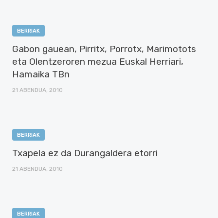
BERRIAK
Gabon gauean, Pirritx, Porrotx, Marimotots
eta Olentzeroren mezua Euskal Herriari,
Hamaika TBn
21 ABENDUA, 2010
BERRIAK
Txapela ez da Durangaldera etorri
21 ABENDUA, 2010
BERRIAK