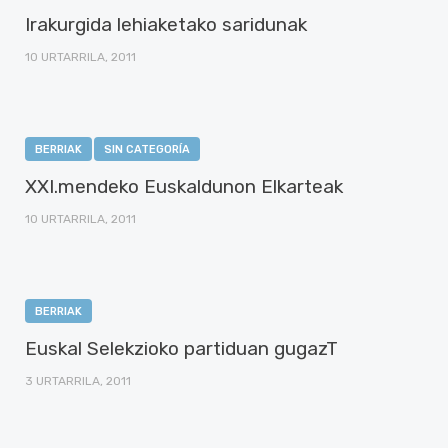
Irakurgida lehiaketako saridunak
10 URTARRILA, 2011
BERRIAK
SIN CATEGORÍA
XXI.mendeko Euskaldunon Elkarteak
10 URTARRILA, 2011
BERRIAK
Euskal Selekzioko partiduan gugazT
3 URTARRILA, 2011