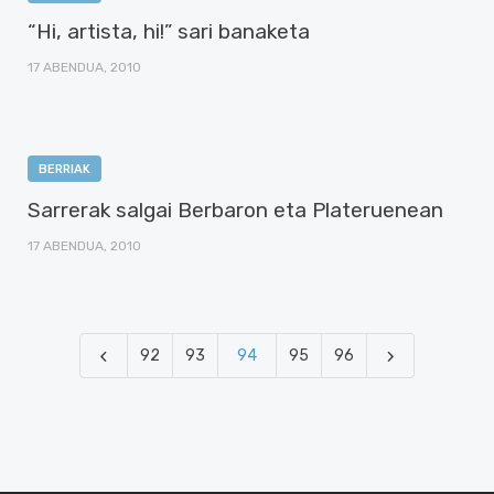
“Hi, artista, hi!” sari banaketa
17 ABENDUA, 2010
BERRIAK
Sarrerak salgai Berbaron eta Plateruenean
17 ABENDUA, 2010
92
93
94
95
96