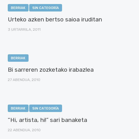
BERRIAK
SIN CATEGORÍA
Urteko azken bertso saioa iruditan
3 URTARRILA, 2011
BERRIAK
Bi sarreren zozketako irabazlea
27 ABENDUA, 2010
BERRIAK
SIN CATEGORÍA
“Hi, artista, hi!” sari banaketa
22 ABENDUA, 2010