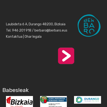
Laubideta 6 A, Durango 48200, Bizkaia
Tel. 946 201 918 / berbaro@berbaro.eus
Kontaktua
|
Ohar legala
Babesleak