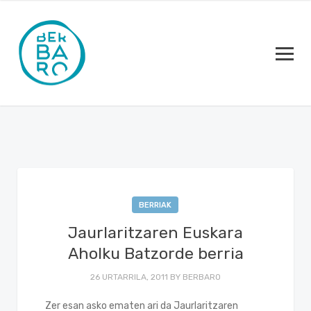
BERRIAK
Jaurlaritzaren Euskara
Aholku Batzorde berria
26 URTARRILA, 2011
BY
BERBARO
Zer esan asko ematen ari da Jaurlaritzaren