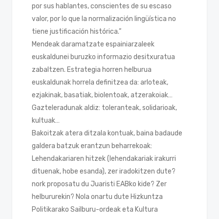
por sus hablantes, conscientes de su escaso
valor, por lo que la normalización lingüística no
tiene justificación histórica.”
Mendeak daramatzate espainiarzaleek
euskaldunei buruzko informazio desitxuratua
zabaltzen. Estrategia horren helburua
euskaldunak horrela definitzea da: arloteak,
ezjakinak, basatiak, biolentoak, atzerakoiak…
Gazteleradunak aldiz: toleranteak, solidarioak,
kultuak…
Bakoitzak atera ditzala kontuak, baina badaude
galdera batzuk erantzun beharrekoak:
Lehendakariaren hitzek (lehendakariak irakurri
dituenak, hobe esanda), zer iradokitzen dute?
nork proposatu du Juaristi EABko kide? Zer
helbururekin? Nola onartu dute Hizkuntza
Politikarako Sailburu-ordeak eta Kultura