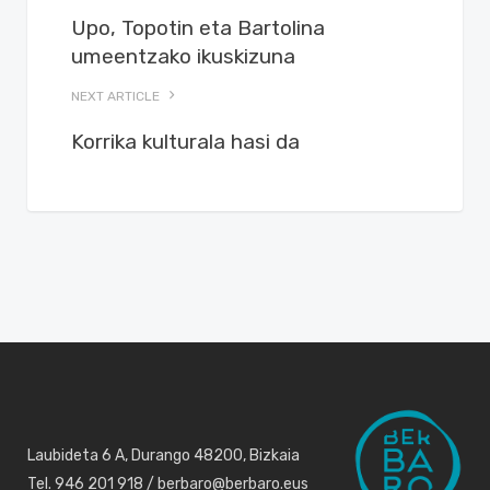
Upo, Topotin eta Bartolina
umeentzako ikuskizuna
NEXT ARTICLE
Korrika kulturala hasi da
Laubideta 6 A, Durango 48200, Bizkaia
Tel. 946 201 918 / berbaro@berbaro.eus