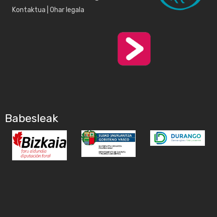
Kontaktua
|
Ohar legala
Babesleak