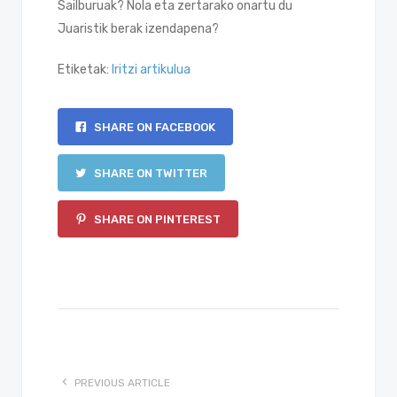
Sailburuak? Nola eta zertarako onartu du
Juaristik berak izendapena?
Etiketak:
Iritzi artikulua
SHARE ON FACEBOOK
SHARE ON TWITTER
SHARE ON PINTEREST
PREVIOUS ARTICLE