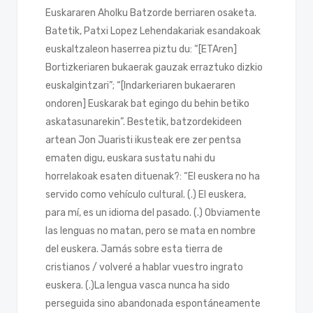
Euskararen Aholku Batzorde berriaren osaketa.
Batetik, Patxi Lopez Lehendakariak esandakoak
euskaltzaleon haserrea piztu du: “[ETAren]
Bortizkeriaren bukaerak gauzak erraztuko dizkio
euskalgintzari”; “[Indarkeriaren bukaeraren
ondoren] Euskarak bat egingo du behin betiko
askatasunarekin”. Bestetik, batzordekideen
artean Jon Juaristi ikusteak ere zer pentsa
ematen digu, euskara sustatu nahi du
horrelakoak esaten dituenak?: “El euskera no ha
servido como vehículo cultural. (.) El euskera,
para mí, es un idioma del pasado. (.) Obviamente
las lenguas no matan, pero se mata en nombre
del euskera. Jamás sobre esta tierra de
cristianos / volveré a hablar vuestro ingrato
euskera. (.)La lengua vasca nunca ha sido
perseguida sino abandonada espontáneamente