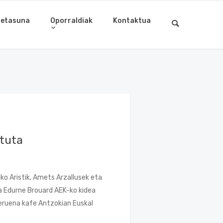
letasuna
Oporraldiak
Kontaktua
tuta
ko Aristik, Amets Arzallusek eta
eta Edurne Brouard AEK-ko kidea
teruena kafe Antzokian Euskal