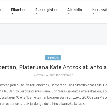
a
Elkartea
Euskalgintza
Aisialdia
Irakurza
BERRIAK
bertan, Plateruena Kafe Antzokiak antola
4 OTSAILA, 2011
BY
BERBARO
xan jarri dute Plateruenekoek, Berbertan. Hiru elkarrizketatzaile: Pa
ketatu: Benito Lertxundi musikaria, Jon Sarasua idazle eta irakaslea, 
n, otsailaren 10 eta 17an eta martxoaren 3an, iluntzeko 20:00etan Pla
ren esperientziatik jardungo dute hiru elkarrizketatuek.