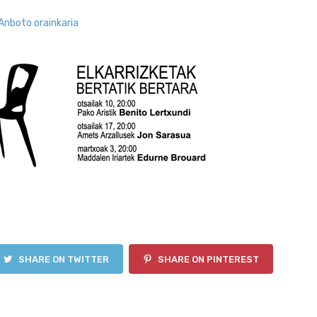
Anboto orainkaria
SHARE ON TWITTER
SHARE ON PINTEREST