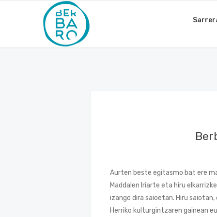
Sarrer
Ber
Aurten beste egitasmo bat ere mart
Maddalen Iriarte eta hiru elkarriz
izango dira saioetan. Hiru saiota
Herriko kulturgintzaren gainean eu