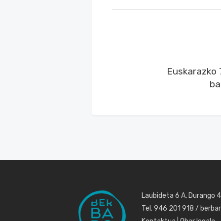
Euskarazko 7
ba
Laubideta 6 A, Durango 
Tel. 946 201 918 / berb