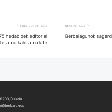
PREVIOUS ARTICLE
NEXT ARTICLE
5 hedabidek editorial
Berbalagunok sagard
teratua kaleratu dute
48200, Bizkaia
aro@berbaro.eus