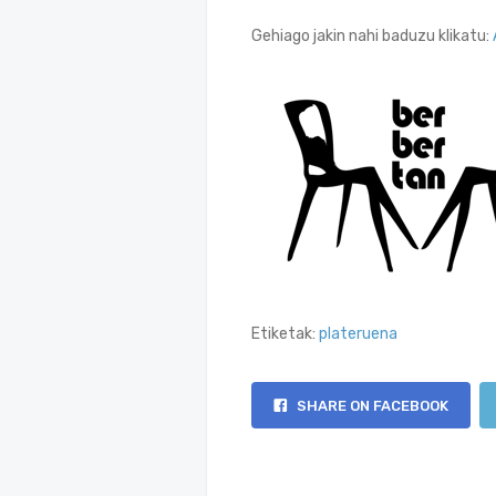
Gehiago jakin nahi baduzu klikatu:
Etiketak:
plateruena
SHARE ON FACEBOOK