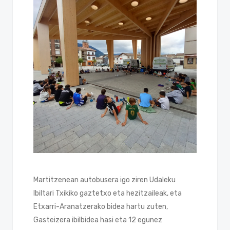
Martitzenean autobusera igo ziren Udaleku
Ibiltari Txikiko gaztetxo eta hezitzaileak, eta
Etxarri-Aranatzerako bidea hartu zuten,
Gasteizera ibilbidea hasi eta 12 egunez