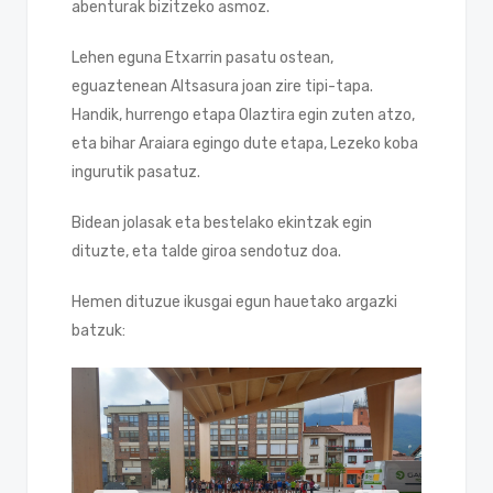
abenturak bizitzeko asmoz.
Lehen eguna Etxarrin pasatu ostean,
eguaztenean Altsasura joan zire tipi-tapa.
Handik, hurrengo etapa Olaztira egin zuten atzo,
eta bihar Araiara egingo dute etapa, Lezeko koba
ingurutik pasatuz.
Bidean jolasak eta bestelako ekintzak egin
dituzte, eta talde giroa sendotuz doa.
Hemen dituzue ikusgai egun hauetako argazki
batzuk: