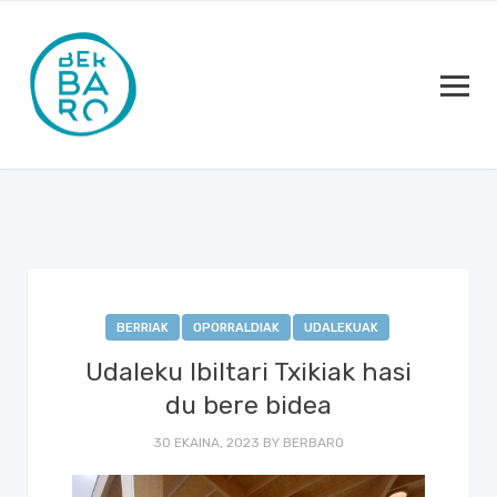
BERRIAK
OPORRALDIAK
UDALEKUAK
Udaleku Ibiltari Txikiak hasi
du bere bidea
30 EKAINA, 2023
BY
BERBARO