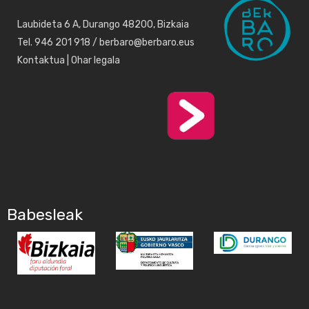
Laubideta 6 A, Durango 48200, Bizkaia
Tel. 946 201 918 / berbaro@berbaro.eus
Kontaktua
|
Ohar legala
Babesleak